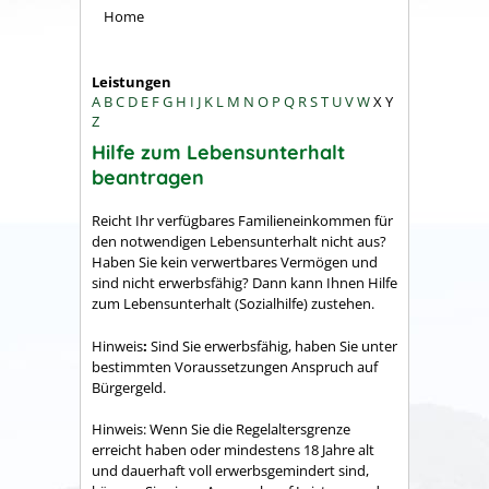
Home
Leistungen
A
B
C
D
E
F
G
H
I
J
K
L
M
N
O
P
Q
R
S
T
U
V
W
X
Y
Z
Hilfe zum Lebensunterhalt
beantragen
Reicht Ihr verfügbares Familieneinkommen für
den notwendigen Lebensunterhalt nicht aus?
Haben Sie kein verwertbares Vermögen und
sind nicht erwerbsfähig? Dann kann Ihnen Hilfe
zum Lebensunterhalt (Sozialhilfe) zustehen.
Hinweis
:
Sind Sie erwerbsfähig, haben Sie unter
bestimmten Voraussetzungen Anspruch auf
Bürgergeld.
Hinweis: Wenn Sie die Regelaltersgrenze
erreicht haben oder mindestens 18 Jahre alt
und dauerhaft voll erwerbsgemindert sind,