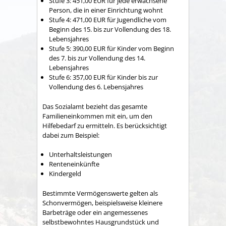
Stufe 3: 451,00
EUR
für jede erwachsene
Person, die in einer Einrichtung wohnt
Stufe 4: 471,00
EUR
für Jugendliche vom
Beginn des 15. bis zur Vollendung des 18.
Lebensjahres
Stufe 5: 390,00
EUR
für Kinder vom Beginn
des 7. bis zur Vollendung des 14.
Lebensjahres
Stufe 6: 357,00
EUR
für Kinder bis zur
Vollendung des 6. Lebensjahres
Das Sozialamt bezieht das gesamte
Familieneinkommen mit ein, um den
Hilfebedarf zu ermitteln. Es berücksichtigt
dabei zum Beispiel:
Unterhaltsleistungen
Renteneinkünfte
Kindergeld
Bestimmte Vermögenswerte gelten als
Schonvermögen, beispielsweise kleinere
Barbeträge oder ein angemessenes
selbstbewohntes Hausgrundstück und