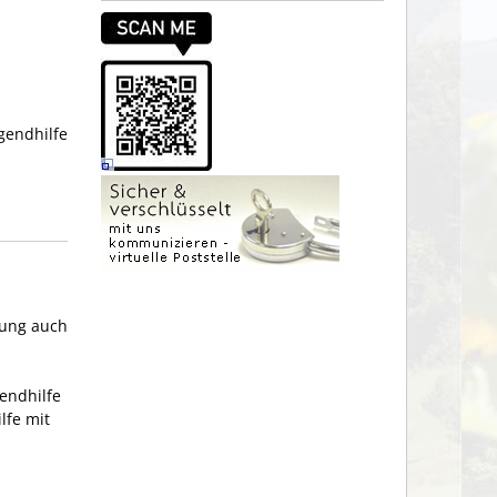
gendhilfe
uung auch
endhilfe
lfe mit