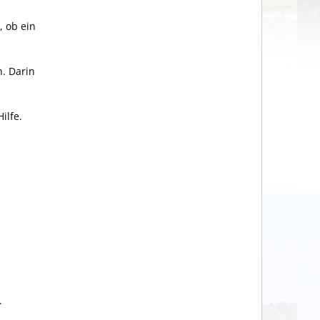
, ob ein
n. Darin
ilfe.
.