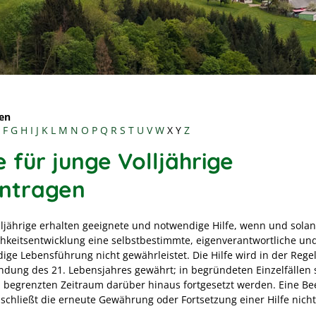
en
F
G
H
I
J
K
L
M
N
O
P
Q
R
S
T
U
V
W
X
Y
Z
e für junge Volljährige
ntragen
lljährige erhalten geeignete und notwendige Hilfe, wenn und solan
chkeitsentwicklung eine selbstbestimmte, eigenverantwortliche un
ige Lebensführung nicht gewährleistet. Die Hilfe wird in der Regel
endung des 21. Lebensjahres gewährt; in begründeten Einzelfällen s
n begrenzten Zeitraum darüber hinaus fortgesetzt werden. Eine B
 schließt die erneute Gewährung oder Fortsetzung einer Hilfe nicht