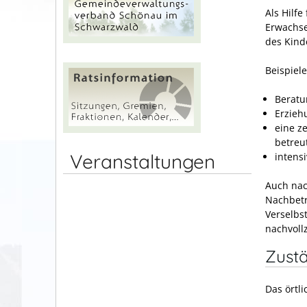
Als Hilfe
Erwachse
des Kind
Beispiele
Beratu
Erzieh
eine z
betreu
Veranstaltungen
intens
Auch nac
Nachbetr
Verselbs
nachvoll
Zustä
Das örtl