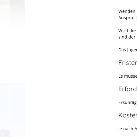
Wenden S
Anspruch
Wird die 
sind der 
Das Juge
Friste
Es müsse
Erford
Erkundige
Koste
Je nach 