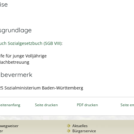
ise
sgrundlage
uch Sozialgesetzbuch (SGB VIII)
:
lfe für junge Volljährige
Nachbetreuung
abevermerk
25 Sozialministerium Baden-Württemberg
eitenanfang
Seite drucken
PDF drucken
Seite e
nwegweiser
Aktuelles
er
Bürgerservice