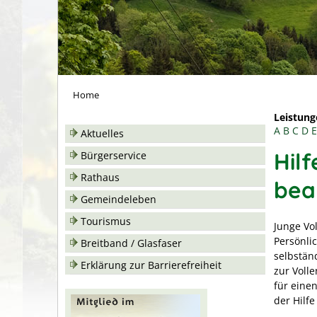
Home
Leistung
A
B
C
D
E
Aktuelles
Hilf
Bürgerservice
Rathaus
bea
Gemeindeleben
Tourismus
Junge Vo
Persönli
Breitband / Glasfaser
selbständ
Erklärung zur Barrierefreiheit
zur Voll
für eine
der Hilfe