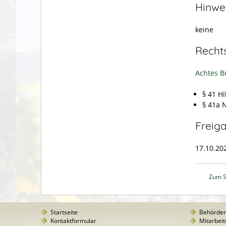
Hinwe
keine
Recht
Achtes B
§ 41
Hi
§ 41a 
Freig
17.10.20
Zum S
Startseite
Behörde
Kontaktformular
Mitarbeit