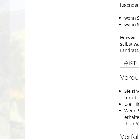
Jugendam
wenn S
wenn S
Hinweis:
selbst w
Landrats
Leist
Vorau
Sie si
für übe
Die Hil
Wenn S
erhalte
Ihrer V
Verfa