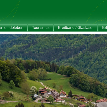
emeindeleben
Tourismus
Breitband / Glasfaser
Er