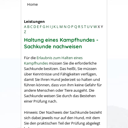
Home
Leistungen
A
B
C
D
E
F
G
H
I
J
K
L
M
N
O
P
Q
R
S
T
U
V
W
X
Y
Z
Haltung eines Kampfhundes -
Sachkunde nachweisen
Für die
Erlaubnis zum Halten eines
Kampfhundes
müssen Sie die erforderliche
Sachkunde besitzen. Das heißt, Sie müssen
über Kenntnisse und Fähigkeiten verfügen,
damit Sie Ihren Hund jederzeit so halten und
führen können, dass von ihm keine Gefahr für
andere Menschen oder Tiere ausgeht. Die
Sachkunde weisen Sie durch das Bestehen
einer Prüfung nach.
Hinweis:
Der Nachweis der
Sachkunde bezieht
sich dabei jeweils nur auf den Hund, mit dem
Sie den praktischen Teil der Prüfung abgelegt