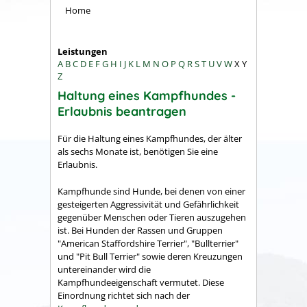
Home
Leistungen
A
B
C
D
E
F
G
H
I
J
K
L
M
N
O
P
Q
R
S
T
U
V
W
X
Y
Z
Haltung eines Kampfhundes -
Erlaubnis beantragen
Für die Haltung eines Kampfhundes, der älter
als sechs Monate ist, benötigen Sie eine
Erlaubnis.
Kampfhunde sind Hunde, bei denen von einer
gesteigerten Aggressivität und Gefährlichkeit
gegenüber Menschen oder Tieren auszugehen
ist. Bei Hunden der Rassen und Gruppen
"American Staffordshire Terrier", "Bullterrier"
und "Pit Bull Terrier" sowie deren Kreuzungen
untereinander wird die
Kampfhundeeigenschaft vermutet. Diese
Einordnung richtet sich nach der