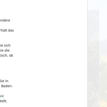
 andere
rhält das
ie sich
ie die
isch, ob
Sie in
s Baden-
wie
ellt.