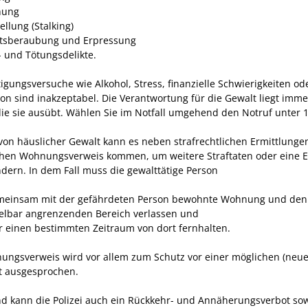
hung
llung (Stalking)
itsberaubung und Erpressung
- und Tötungsdelikte.
igungsversuche wie Alkohol, Stress, finanzielle Schwierigkeiten od
ion sind inakzeptabel. Die Verantwortung für die Gewalt liegt imme
die sie ausübt. Wählen Sie im Notfall umgehend den Notruf unter 
von häuslicher Gewalt kann es neben strafrechtlichen Ermittlung
ichen Wohnungsverweis kommen, um weitere Straftaten oder eine E
ndern. In dem Fall muss die gewalttätige Person
meinsam mit der gefährdeten Person bewohnte Wohnung und den
elbar angrenzenden Bereich verlassen und
ür einen bestimmten Zeitraum von dort fernhalten.
ungsverweis wird vor allem zum Schutz vor einer möglichen (neue
t ausgesprochen.
d kann die Polizei auch ein Rückkehr- und Annäherungsverbot sow