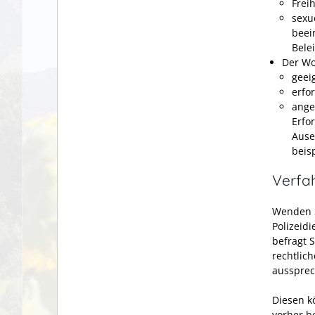
Frei
sexu
beei
Bele
Der Wo
geei
erfo
ange
Erfo
Ause
beis
Verfa
Wenden S
Polizeidi
befragt 
rechtlic
aussprec
Diesen k
vorher b