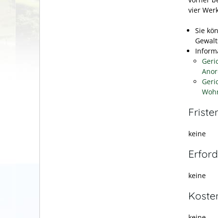
vier Wer
Sie kö
Gewalt
Inform
Geri
Anor
Geri
Wohn
Friste
keine
Erford
keine
Koste
keine