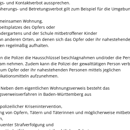
gs- und Kontaktverbot aussprechen.
herungs- und Betretungsverbot gilt zum Beispiel für die Umgebu
emeinsamen Wohnung,
beitsplatzes des Opfers oder
ndergartens und der Schule mitbetroffener Kinder
an anderen Orten, an denen sich das Opfer oder ihr nahestehend
en regelmäßig aufhalten.
n die Polizei die Hausschlüssel beschlagnahmen und/oder die Per
m nehmen. Zudem kann die Polizei der gewalttätigen Person verb
zum Opfer oder ihr nahestehenden Personen mittels jeglichen
kationsmitteln aufzunehmen.
: Neben dem eigentlichen Wohnungsverweis besteht das
sverweisverfahren in Baden-Württemberg aus
polizeilicher Krisenintervention,
ng von Opfern, Tätern und Täterinnen und möglicherweise mitbet
n,
uenter Strafverfolgung und