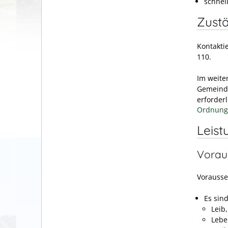
schnel
Zustä
Kontakti
110.
Im weite
Gemeinde
erforderl
Ordnung
Leist
Vorau
Vorausse
Es sind
Leib,
Lebe