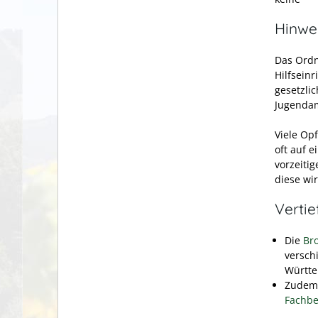
Hinwe
Das Ordn
Hilfsein
gesetzlic
Jugendam
Viele Op
oft auf 
vorzeiti
diese wir
Verti
Die
Br
versch
Württe
Zudem 
Fachbe