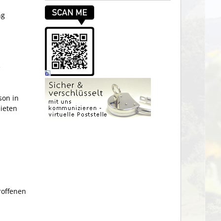
ng
e
son in
ieten
roffenen