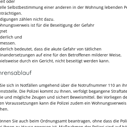
heit oder
elle Selbstbestimmung einer anderen in der Wohnung lebenden P
nträchtigen.
idigungen zählen nicht dazu.
hnungsverweis ist für die Beseitigung der Gefahr
gnet
rderlich und
messen.
rderlich bedeutet, dass die akute Gefahr von tätlichen
inandersetzungen auf eine für den Betroffenen milderer Weise,
pielsweise durch ein Gericht, nicht beseitigt werden kann.
hrensablauf
ie sich in Notfällen umgehend über die Notrufnummer 110 an ih
enststelle. Die Polizei kommt zu Ihnen, verfolgt begangene Straftat
Sie und mögliche Zeugen und sichert Beweismittel. Bei Vorliegen d
hen Voraussetzungen kann die Polizei zudem ein Wohnungsverweis
hen.
önnen Sie auch beim Ordnungsamt beantragen, ohne dass die Poli
ei Ihnen zu Hause gewesen ist.
Maßnahmen der Polizei sind auf h