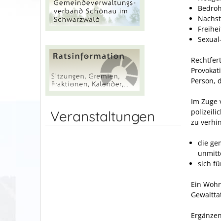
Bedro
Nachste
Freihe
Sexual
Rechtfert
Provokat
Person, 
Im Zuge 
polizeil
Veranstaltungen
zu verhi
die ge
unmitt
sich f
Ein Wohn
Gewaltta
Ergänzen