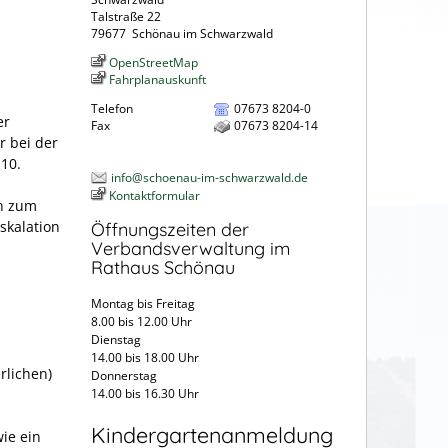
Talstraße 22
79677
Schönau im Schwarzwald
OpenStreetMap
Fahrplanauskunft
Telefon
07673 8204-0
er
Fax
07673 8204-14
r bei der
110.
info@schoenau-im-schwarzwald.de
Kontaktformular
en zum
skalation
Öffnungszeiten der
Verbandsverwaltung im
Rathaus Schönau
Montag bis Freitag
8.00 bis 12.00 Uhr
Dienstag
14.00 bis 18.00 Uhr
rlichen)
Donnerstag
14.00 bis 16.30 Uhr
Kindergartenanmeldung
ie ein