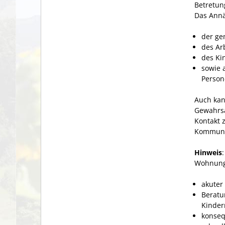
Betretun
Das Annä
der g
des Ar
des Ki
sowie 
Person
Auch kan
Gewahrsa
Kontakt 
Kommuni
Hinweis
Wohnung
akuter 
Beratu
Kinder
konseq