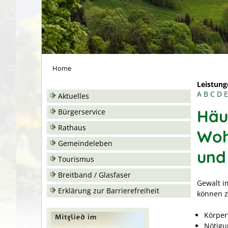
Home
Leistung
A
B
C
D
E
Aktuelles
Häu
Bürgerservice
Rathaus
Woh
Gemeindeleben
und
Tourismus
Breitband / Glasfaser
Gewalt im
Erklärung zur Barrierefreiheit
können z
Körper
Nötigu