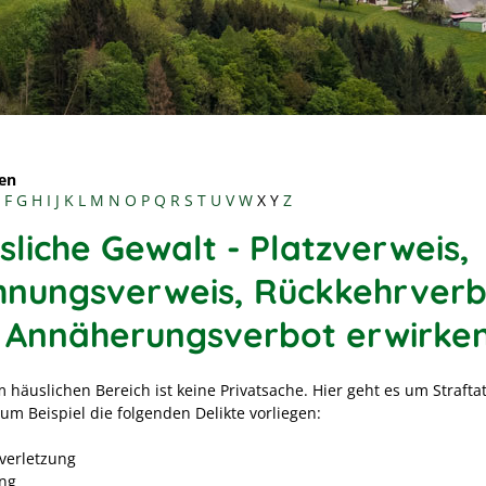
en
F
G
H
I
J
K
L
M
N
O
P
Q
R
S
T
U
V
W
X
Y
Z
sliche Gewalt - Platzverweis,
nungsverweis, Rückkehrverb
 Annäherungsverbot erwirke
 häuslichen Bereich ist keine Privatsache. Hier geht es um Strafta
um Beispiel die folgenden Delikte vorliegen:
verletzung
ng