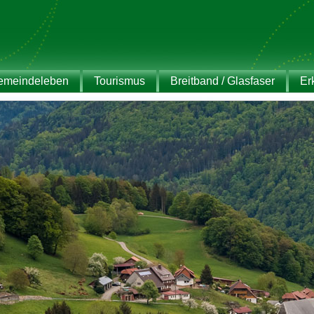
emeindeleben
Tourismus
Breitband / Glasfaser
Er