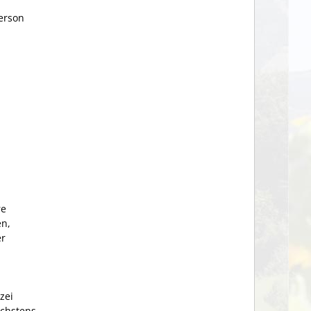
erson
re
en,
er
zei
öchstens