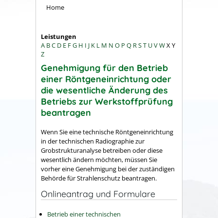
Home
Leistungen
A
B
C
D
E
F
G
H
I
J
K
L
M
N
O
P
Q
R
S
T
U
V
W
X
Y
Z
Genehmigung für den Betrieb
einer Röntgeneinrichtung oder
die wesentliche Änderung des
Betriebs zur Werkstoffprüfung
beantragen
Wenn Sie eine technische Röntgeneinrichtung
in der technischen Radiographie zur
Grobstrukturanalyse
betreiben oder diese
wesentlich ändern möchten, müssen Sie
vorher eine Genehmigung bei der zuständigen
Behörde für Strahlenschutz beantragen.
Onlineantrag und Formulare
Betrieb einer technischen