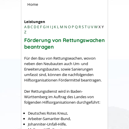
Home
Leistungen
A
B
C
D
E
F
G
H
I
J
K
L
M
N
O
P
Q
R
S
T
U
V
W
X
Y
Z
Förderung von Rettungswachen
beantragen
Für den Bau von Rettungswachen, wovon
neben den Neubauten auch Um- und
Erweiterungsbauten, sowie Sanierungen
umfasst sind, können die nachfolgenden
Hilfsorganisationen Fördermittel beantragen.
Der Rettungsdienst wird in Baden-
Württemberg im Auftrag des Landes von
folgenden Hilfsorganisationen durchgeführt:
Deutsches Rotes Kreuz,
Arbeiter-Samariter-Bund,
Johanniter-Unfall-Hilfe,