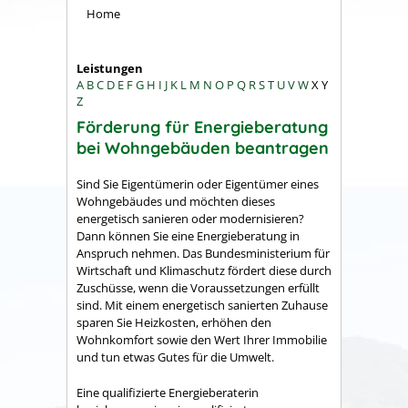
Home
Leistungen
A
B
C
D
E
F
G
H
I
J
K
L
M
N
O
P
Q
R
S
T
U
V
W
X
Y
Z
Förderung für Energieberatung
bei Wohngebäuden beantragen
Sind Sie Eigentümerin oder Eigentümer eines
Wohngebäudes und möchten dieses
energetisch sanieren oder modernisieren?
Dann können Sie eine Energieberatung in
Anspruch nehmen. Das Bundesministerium für
Wirtschaft und Klimaschutz fördert diese durch
Zuschüsse, wenn die Voraussetzungen erfüllt
sind. Mit einem energetisch sanierten Zuhause
sparen Sie Heizkosten, erhöhen den
Wohnkomfort sowie den Wert Ihrer Immobilie
und tun etwas Gutes für die Umwelt.
Eine qualifizierte Energieberaterin