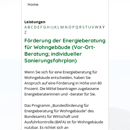
Home
Leistungen
A
B
C
D
E
F
G
H
I
J
K
L
M
N
O
P
Q
R
S
T
U
V
W
X
Y
Z
Förderung der Energieberatung
für Wohngebäude (Vor-Ort-
Beratung; individueller
Sanierungsfahrplan)
Wenn Sie sich für eine Energieberatung für
Wohngebäude entscheiden, haben Sie
Anspruch auf eine Förderung in Höhe von 80
Prozent. Die Mittel beantragen zugelassene
Energieberaterinnen und –berater für Sie.
Das Programm „Bundesförderung für
Energieberatung für Wohngebäude“ des
Bundesamts für Wirtschaft und
Ausfuhrkontrolle (BAFA) ist für Wohngebäude
nutzbar. Es richtet sich an