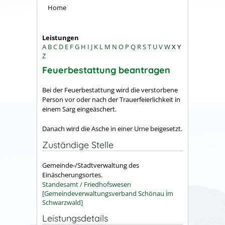
Home
Leistungen
A
B
C
D
E
F
G
H
I
J
K
L
M
N
O
P
Q
R
S
T
U
V
W
X
Y
Z
Feuerbestattung beantragen
Bei der Feuerbestattung wird die verstorbene
Person vor oder nach der Trauerfeierlichkeit in
einem Sarg eingeäschert.
Danach wird die Asche in einer Urne beigesetzt.
Zuständige Stelle
Gemeinde-/Stadtverwaltung des
Einäscherungsortes.
Standesamt / Friedhofswesen
[Gemeindeverwaltungsverband Schönau im
Schwarzwald]
Leistungsdetails