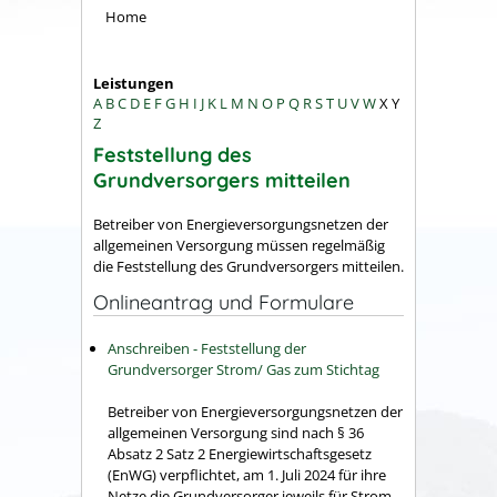
Home
Leistungen
A
B
C
D
E
F
G
H
I
J
K
L
M
N
O
P
Q
R
S
T
U
V
W
X
Y
Z
Feststellung des
Grundversorgers mitteilen
Betreiber von Energieversorgungsnetzen der
allgemeinen Versorgung müssen regelmäßig
die Feststellung des Grundversorgers mitteilen.
Onlineantrag und Formulare
Anschreiben - Feststellung der
Grundversorger Strom/ Gas zum Stichtag
Betreiber von Energieversorgungsnetzen der
allgemeinen Versorgung sind nach § 36
Absatz 2 Satz 2 Energiewirtschaftsgesetz
(EnWG) verpflichtet, am 1. Juli 2024 für ihre
Netze die Grundversorger jeweils für Strom