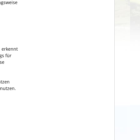
ngsweise
, erkennt
gs für
se
ätzen
 nutzen.