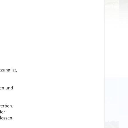
zung ist,
sen und
werben.
der
lossen