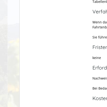
Tabellen
Verfa
Wenn das
Fahrtenbu
Sie führe
Friste
keine
Erford
Nachweis
Bei Beda
Koste