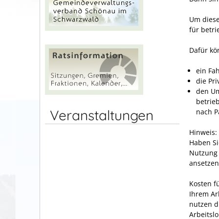
Um diese
für betr
Dafür kö
ein Fa
die Pr
den Um
betrie
Veranstaltungen
nach P
Hinweis:
Haben Si
Nutzung 
ansetzen
Kosten f
Ihrem Ar
nutzen d
Arbeitsl