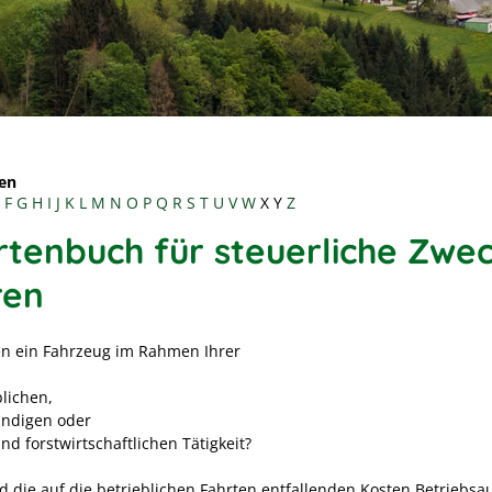
en
F
G
H
I
J
K
L
M
N
O
P
Q
R
S
T
U
V
W
X
Y
Z
rtenbuch für steuerliche Zwe
ren
en ein Fahrzeug im Rahmen Ihrer
lichen,
ändigen oder
nd forstwirtschaftlichen Tätigkeit?
d die auf die betrieblichen Fahrten entfallenden Kosten Betriebs