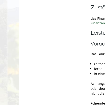
Zustä
das Fina
Finanzam
Leist
Vorau
Das Fahr
zeitna
fortla
in ein
Achtung:
oder deu
nicht di
Folgende