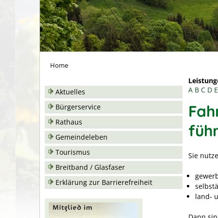
Home
Leistung
A
B
C
D
E
Aktuelles
Fah
Bürgerservice
Rathaus
füh
Gemeindeleben
Tourismus
Sie nutz
Breitband / Glasfaser
gewerb
Erklärung zur Barrierefreiheit
selbst
land- u
Dann sin