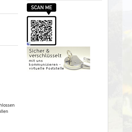
hlossen
üllen