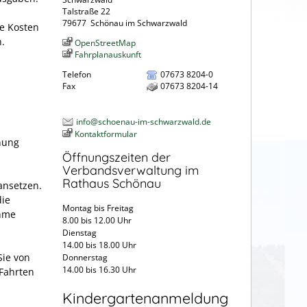
Talstraße 22
79677
Schönau im Schwarzwald
e Kosten
n.
OpenStreetMap
Fahrplanauskunft
Telefon
07673 8204-0
Fax
07673 8204-14
info@schoenau-im-schwarzwald.de
Kontaktformular
nung
Öffnungszeiten der
Verbandsverwaltung im
Rathaus Schönau
ansetzen.
die
Montag bis Freitag
ahme
8.00 bis 12.00 Uhr
Dienstag
14.00 bis 18.00 Uhr
Sie von
Donnerstag
14.00 bis 16.30 Uhr
 Fahrten
Kindergartenanmeldung