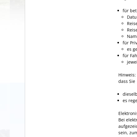
für bet
Datu
Reis
Reis
Name
für Pri
es g
für Fa
jewe
Hinweis:
dass Sie
diesel
es reg
Elektron
Bei elek
aufgezei
sein, zu