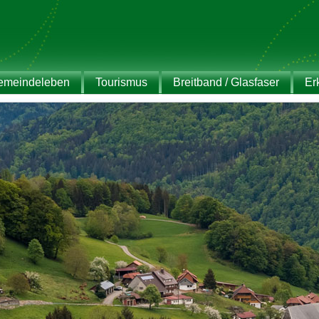
emeindeleben
Tourismus
Breitband / Glasfaser
Er