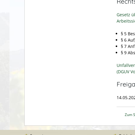
Recht
Gesetz ü
Arbeitssi
§ 5 Bes
§ 6 Au
§ 7 An
§ 9 Ab
Unfallver
(DGUV Vo
Freig
14.05.20
Zum S