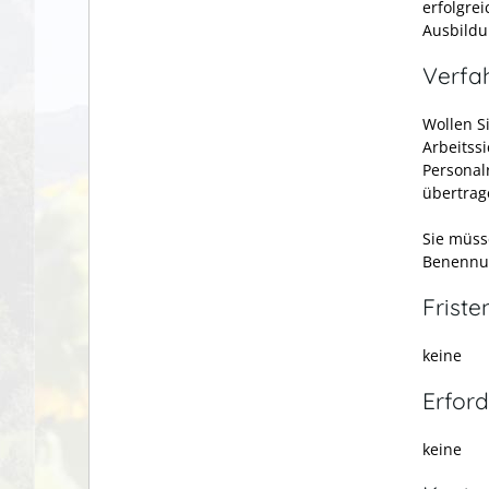
erfolgre
Ausbildu
Verfa
Wollen Si
Arbeitss
Personal
übertrag
Sie müsse
Benennun
Friste
keine
Erford
keine