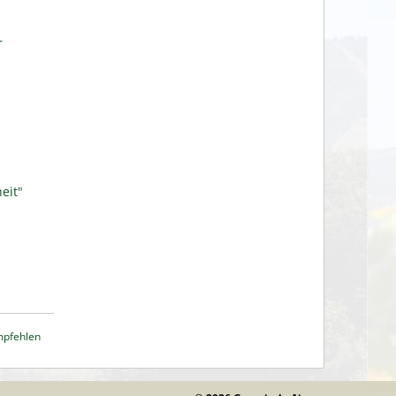
r
eit"
mpfehlen