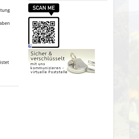
ütung
gaben
istet