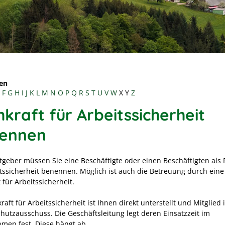
en
F
G
H
I
J
K
L
M
N
O
P
Q
R
S
T
U
V
W
X
Y
Z
kraft für Arbeitssicherheit
ennen
itgeber müssen Sie eine Beschäftigte oder einen Beschäftigten als 
itssicherheit benennen. Möglich ist auch die Betreuung durch eine
 für Arbeitssicherheit.
raft für Arbeitssicherheit ist Ihnen direkt unterstellt und Mitglied 
chutzausschuss. Die Geschäftsleitung legt deren Einsatzzeit im
men fest. Diese hängt ab