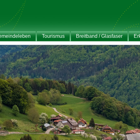
emeindeleben
Tourismus
Breitband / Glasfaser
Er