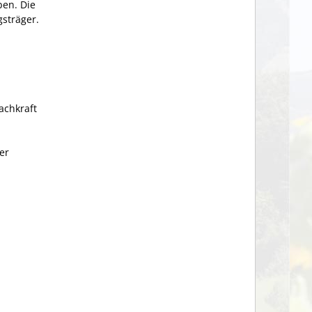
ben.
Die
gsträger.
achkraft
er