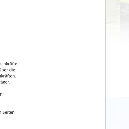
achkräfte
über die
kräften.
räger.
r
n Seiten