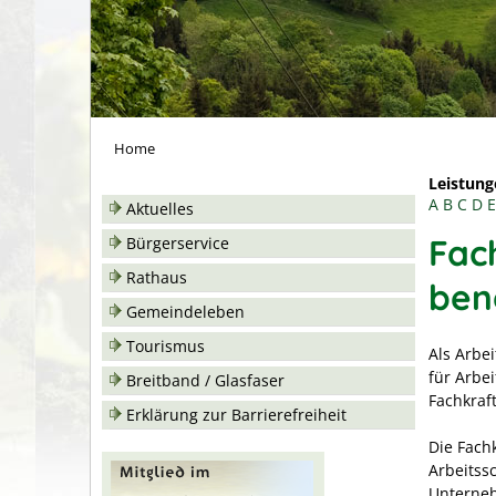
Home
Leistung
A
B
C
D
E
Aktuelles
Fach
Bürgerservice
Rathaus
ben
Gemeindeleben
Tourismus
Als Arbe
für Arbe
Breitband / Glasfaser
Fachkraft
Erklärung zur Barrierefreiheit
Die Fachk
Arbeitss
Unterneh