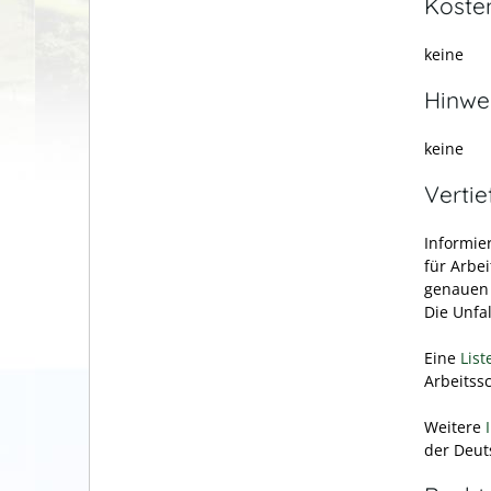
Koste
keine
Hinwe
keine
Verti
Informier
für Arbei
genauen 
Die Unfa
Eine
List
Arbeitss
Weitere
der Deut