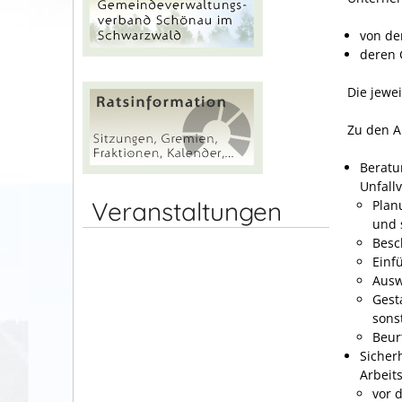
von de
deren
Die jewe
Zu den A
Beratu
Unfall
Veranstaltungen
Plan
und 
Besc
Einf
Ausw
Gest
sons
Beur
Sicher
Arbeits
vor 