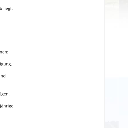
 liegt.
nnen:
tigung,
und
ügen.
jährige