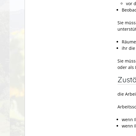
vor 
Beobac
Sie müsse
unterstü
Räume,
ihr di
Sie müss
oder als
Zustä
die Arbei
Arbeitss
wenn I
wenn Ih