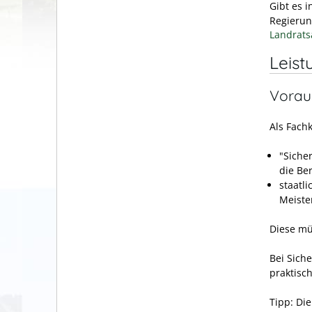
Gibt es 
Regierun
Landrats
Leist
Vorau
Als Fach
"Siche
die Be
staatl
Meiste
Diese mü
Bei Sich
praktisch
Tipp:
Die