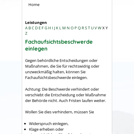
Home
Leistungen
A
B
C
D
E
F
G
H
I
J
K
L
M
N
O
P
Q
R
S
T
U
V
W
X
Y
Z
Fachaufsichtsbeschwerde
einlegen
Gegen behördliche Entscheidungen oder
Maßnahmen, die Sie für rechtswidrig oder
unzweckmäßig halten, können Sie
Fachaufsichtsbeschwerde einlegen.
Achtung: Die Beschwerde verhindert oder
verschiebt die Entscheidung oder Maßnahme
der Behörde nicht. Auch Fristen laufen weiter.
Wollen Sie dies verhindern, müssen Sie
Widerspruch einlegen,
Klage erheben oder