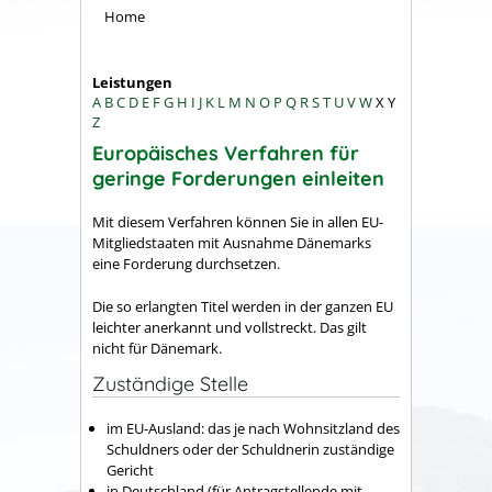
Home
Leistungen
A
B
C
D
E
F
G
H
I
J
K
L
M
N
O
P
Q
R
S
T
U
V
W
X
Y
Z
Europäisches Verfahren für
geringe Forderungen einleiten
Mit diesem Verfahren können Sie in allen EU-
Mitgliedstaaten mit Ausnahme Dänemarks
eine Forderung durchsetzen.
Die so erlangten Titel werden in der ganzen EU
leichter anerkannt und vollstreckt.
Das gilt
nicht für Dänemark.
Zuständige Stelle
im EU-Ausland: das je nach Wohnsitzland des
Schuldners oder der Schuldnerin zuständige
Gericht
in Deutschland (für Antragstellende mit