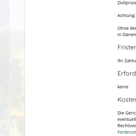
Zivilproz
Achtung:
Ohne den
in Dänem
Friste
Ihr Zahlu
Erford
keine
Koste
Die Geri
eventuel
Rechtsvo
Forderu