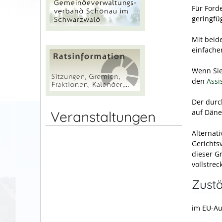
Für Ford
geringfü
Mit beid
einfache
Wenn Sie 
den
Assi
Der durc
auf Däne
Veranstaltungen
Alternat
Gerichts
dieser G
vollstrec
Zustä
im EU-Au