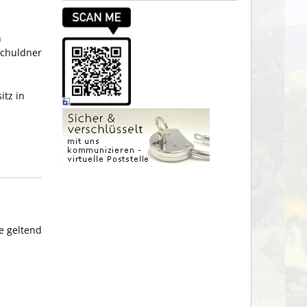
n
Schuldner
itz in
e geltend