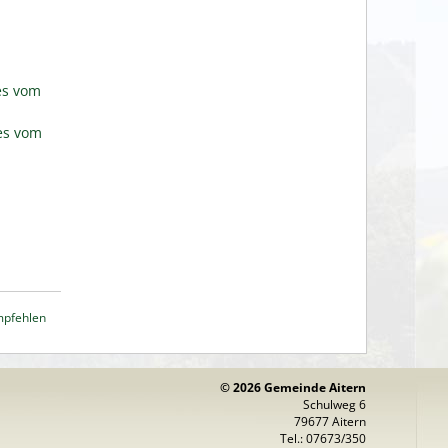
es vom
es vom
mpfehlen
© 2026 Gemeinde Aitern
Schulweg 6
79677 Aitern
Tel.: 07673/350