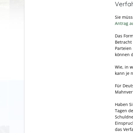
Verfa
Sie müss
Antrag a
Das Form
Betracht
Parteien
können d
Wie, in 
kann je n
Für Deut
Mahnverf
Haben Si
Tagen de
Schuldne
Einspruc
das Verf