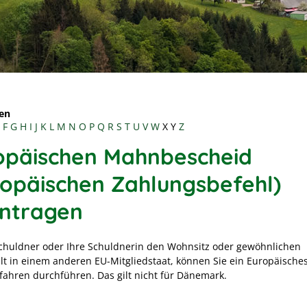
en
F
G
H
I
J
K
L
M
N
O
P
Q
R
S
T
U
V
W
X
Y
Z
opäischen Mahnbescheid
ropäischen Zahlungsbefehl)
ntragen
Schuldner oder Ihre Schuldnerin den Wohnsitz oder gewöhnlichen
lt in einem anderen EU-Mitgliedstaat, können Sie ein Europäische
fahren durchführen.
Das gilt nicht für Dänemark.