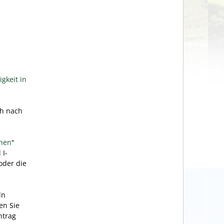
gkeit in
ch nach
chen
"
 I-
oder die
ln
en Sie
ntrag