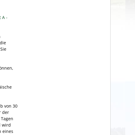
 A -
n
die
.
Sie
können,
äische
lb von 30
r der
0 Tagen
l wird
n eines