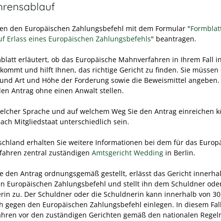
hrensablauf
en den Europäischen Zahlungsbefehl mit dem Formular "
Formblatt
uf Erlass eines Europäischen Zahlungsbefehls
" beantragen.
blatt erläutert, ob das Europäische Mahnverfahren in Ihrem Fall i
 kommt und hilft Ihnen, das richtige Gericht zu finden. Sie müssen 
 und Art und Höhe der Forderung sowie die Beweismittel angeben
en Antrag ohne einen Anwalt stellen.
welcher Sprache und auf welchem Weg Sie den Antrag einreichen 
ach Mitgliedstaat unterschiedlich sein.
schland erhalten Sie weitere Informationen bei dem für das Europ
ahren zentral zuständigen
Amtsgericht Wedding
in Berlin.
e den Antrag ordnungsgemäß gestellt, erlässt das Gericht innerha
n Europäischen Zahlungsbefehl und stellt ihn dem Schuldner ode
rin zu.
Der Schuldner oder die Schuldnerin kann innerhalb von 3
h gegen den Europäischen Zahlungsbefehl einlegen. In diesem Fal
ahren vor den zuständigen Gerichten gemäß den nationalen Regel