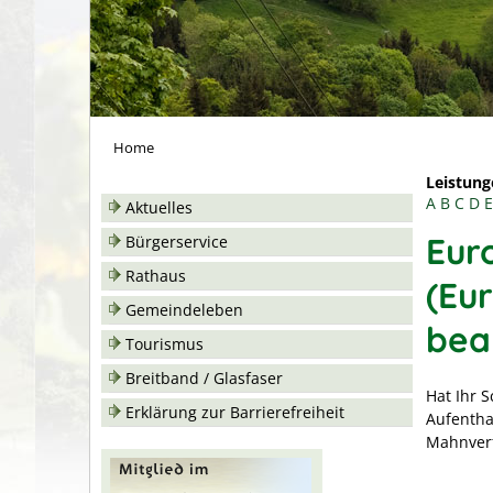
Home
Leistung
A
B
C
D
E
Aktuelles
Eur
Bürgerservice
Rathaus
(Eu
Gemeindeleben
bea
Tourismus
Breitband / Glasfaser
Hat Ihr 
Erklärung zur Barrierefreiheit
Aufentha
Mahnver