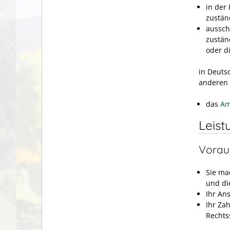
in der
zustän
aussch
zustän
oder d
in Deuts
anderen 
das
Am
Leist
Vorau
Sie ma
und die
Ihr An
Ihr Za
Rechts