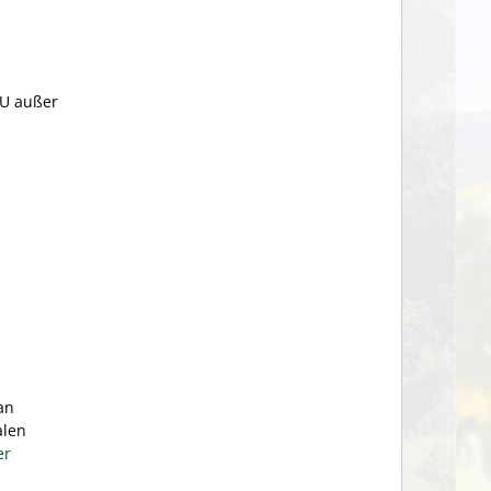
EU außer
an
alen
er