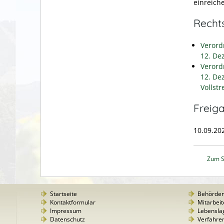
einreich
Recht
Verord
12. De
Verord
12. De
Vollst
Freig
10.09.20
Zum S
Startseite
Behörde
Kontaktformular
Mitarbeit
Impressum
Lebensla
Datenschutz
Verfahre