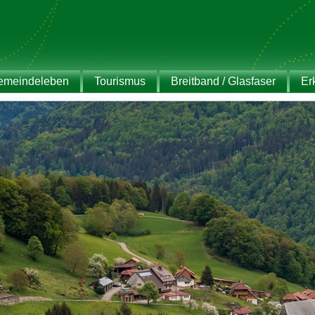
emeindeleben
Tourismus
Breitband / Glasfaser
Er