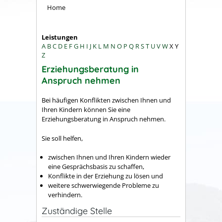
Home
Leistungen
A
B
C
D
E
F
G
H
I
J
K
L
M
N
O
P
Q
R
S
T
U
V
W
X
Y
Z
Erziehungsberatung in
Anspruch nehmen
Bei häufigen Konflikten zwischen Ihnen und
Ihren Kindern können Sie eine
Erziehungsberatung in Anspruch nehmen.
Sie soll helfen,
zwischen Ihnen und Ihren Kindern wieder
eine Gesprächsbasis zu schaffen,
Konflikte in der Erziehung zu lösen und
weitere schwerwiegende Probleme zu
verhindern.
Zuständige Stelle