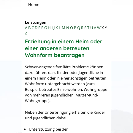
Home
Leistungen
A
B
C
D
E
F
G
H
I
J
K
L
M
N
O
P
Q
R
S
T
U
V
W
X
Y
Z
Erziehung in einem Heim oder
einer anderen betreuten
Wohnform beantragen
Schwerwiegende familiäre Probleme können
dazu führen, dass Kinder oder Jugendliche in
einem Heim oder in einer sonstigen betreuten
Wohnform untergebracht werden
(zum
Beispiel betreutes Einzelwohnen, Wohngruppe
von mehreren Jugendlichen, Mutter-Kind-
Wohngruppe)
.
Neben der Unterbringung erhalten die Kinder
und Jugendlichen dabei
Unterstützung bei der