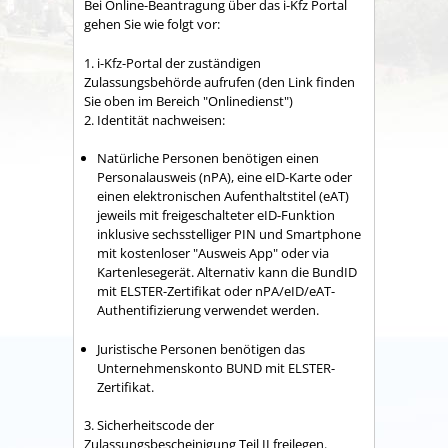
Bei Online-Beantragung über das i-Kfz Portal
gehen Sie wie folgt vor:
1.
i-Kfz-Portal der zuständigen
Zulassungsbehörde aufrufen (den Link finden
Sie oben im Bereich "Onlinedienst")
2. Identität nachweisen:
Natürliche Personen benötigen einen
Personalausweis (nPA), eine eID-Karte oder
einen elektronischen Aufenthaltstitel (eAT)
jeweils mit freigeschalteter eID-Funktion
inklusive sechsstelliger
PIN
und
Smartphone
mit kostenloser
"Ausweis App"
oder via
Kartenlesegerät. Alternativ
kann die
BundID
mit ELSTER-Zertifikat oder nPA/eID/eAT-
Authentifizierung verwendet werden.
Juristische Personen benötigen das
Unternehmenskonto BUND mit ELSTER-
Zertifikat.
3. Sicherheits
code
der
Zulassungsbescheinigung Teil
II
freilegen.