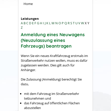
Home
Leistungen
A
B
C
D
E
F
G
H
I
J
K
L
M
N
O
P
Q
R
S
T
U
V
W
X
Y
Z
Anmeldung eines Neuwagens
(Neuzulassung eines
Fahrzeugs) beantragen
Wenn Sie ein neues Kraftfahrzeug erstmals im
Straßenverkehr nutzen wollen, muss es dafür
zugelassen werden. Dies gilt auch für
Anhänger.
Die Zulassung (Anmeldung) berechtigt Sie
dazu,
mit dem Fahrzeug im Straßenverkehr
teilzunehmen und
das Fahrzeug auf öffentlichen Flächen
abzustellen