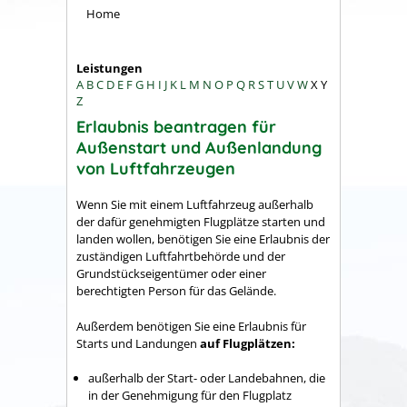
Home
Leistungen
A
B
C
D
E
F
G
H
I
J
K
L
M
N
O
P
Q
R
S
T
U
V
W
X
Y
Z
Erlaubnis beantragen für
Außenstart und Außenlandung
von Luftfahrzeugen
Wenn Sie mit einem Luftfahrzeug außerhalb
der dafür genehmigten Flugplätze starten und
landen wollen, benötigen Sie eine Erlaubnis der
zuständigen Luftfahrtbehörde und
der
Grundstückseigentümer oder einer
berechtigten Person für das Gelände.
Außerdem benötigen Sie eine Erlaubnis für
Starts und Landungen
auf Flugplätzen:
außerhalb der Start- oder Landebahnen, die
in der Genehmigung für den Flugplatz