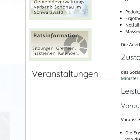
Podolo
Ergoth
Notfal
Masseu
Die Aner
Zustä
Veranstaltungen
das Sozi
Minister
Leist
Vorau
Vorausse
Die Er
Von di