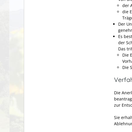
der 
die 
Träg
Der Un
genehm
Es bes
der Sc
Das tri
Die 
Vorh
Die 
Verfa
Die Aner
beantrag
zur Ents
Sie erha
Ablehnu