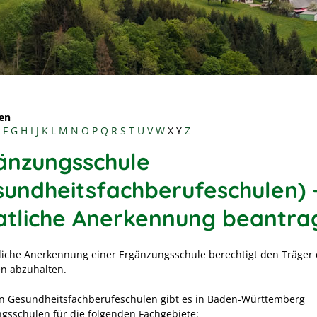
en
F
G
H
I
J
K
L
M
N
O
P
Q
R
S
T
U
V
W
X
Y
Z
änzungsschule
sundheitsfachberufeschulen) 
atliche Anerkennung beantra
tliche Anerkennung einer Ergänzungsschule berechtigt den Träger 
n abzuhalten.
n Gesundheitsfachberufeschulen gibt es in Baden-Württemberg
gsschulen für die folgenden Fachgebiete: