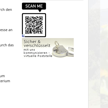
urch den
resse an
durch das
ium
terium