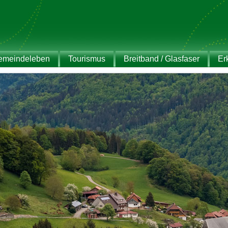
emeindeleben
Tourismus
Breitband / Glasfaser
Er