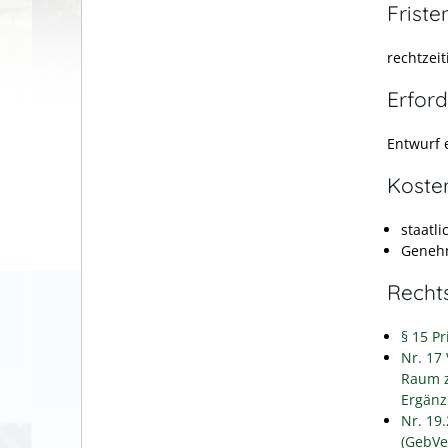
Friste
rechtzei
Erford
Entwurf 
Koste
staatl
Genehm
Recht
§ 15 P
Nr. 17
Raum z
Ergänz
Nr. 19
(GebVe