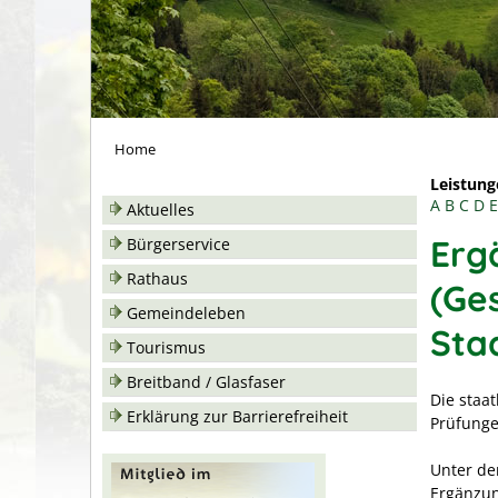
Home
Leistung
A
B
C
D
E
Aktuelles
Erg
Bürgerservice
Rathaus
(Ge
Gemeindeleben
Sta
Tourismus
Breitband / Glasfaser
Die staa
Erklärung zur Barrierefreiheit
Prüfunge
Unter de
Ergänzun