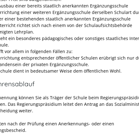
Ausbau einer bereits staatlich anerkannten Ergänzungsschule
Errichtung einer weiteren Ergänzungsschule derselben Schulart d
er einer bestehenden staatlich anerkannten Ergänzungsschule
terricht richtet sich nach einem von der Schulaufsichtsbehörde
igten Lehrplan.
teht ein besonderes pädagogisches oder sonstiges staatliches Inte
hule.
fft vor allem in folgenden Fällen zu:
Errichtung entsprechender öffentlicher Schulen erübrigt sich nur 
andensein der privaten Ergänzungsschule.
Schule dient in bedeutsamer Weise dem öffentlichen Wohl.
hrensablauf
kennung können Sie als Träger der Schule beim Regierungspräsid
en. Das Regierungspräsidium leitet den Antrag an das Sozialminis
cheidung weiter.
lten nach der Prüfung einen Anerkennungs- oder einen
ngsbescheid.