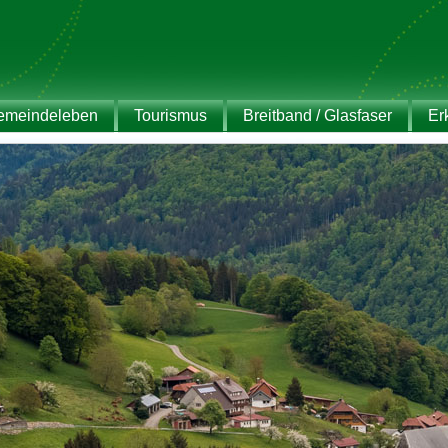
emeindeleben
Tourismus
Breitband / Glasfaser
Er