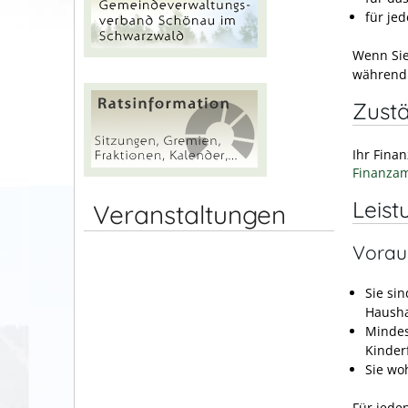
für je
Wenn Sie 
während 
Zustä
Ihr Fina
Finanzam
Leist
Veranstaltungen
Vorau
Sie si
Hausha
Mindes
Kinder
Sie wo
Für jede