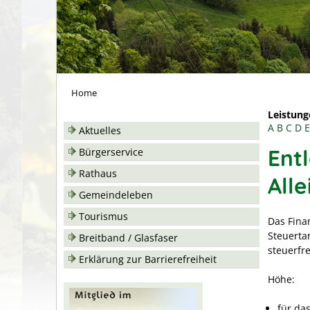
Home
Leistung
A
B
C
D
E
Aktuelles
Ent
Bürgerservice
Rathaus
All
Gemeindeleben
Tourismus
Das Fina
Steuertar
Breitband / Glasfaser
steuerfre
Erklärung zur Barrierefreiheit
Höhe:
für da