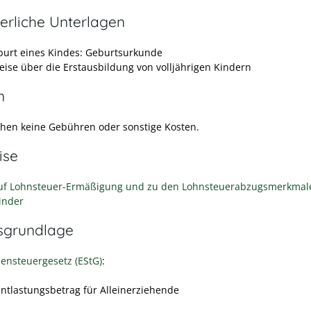
erliche Unterlagen
burt eines Kindes: Geburtsurkunde
ise über die Erstausbildung von volljährigen Kindern
n
ehen keine Gebühren oder sonstige Kosten.
ise
uf Lohnsteuer-Ermäßigung und zu den Lohnsteuerabzugsmerkmal
inder
sgrundlage
nsteuergesetz (EStG)
:
Entlastungsbetrag für Alleinerziehende