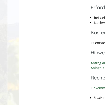
Erford
bei Ge
Nachwe
Koste
Es entst
Hinwe
Antrag a
Anlage K
Recht
Einkomme
§ 24b 