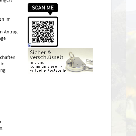
gen im
en Antrag
age
chaften
 in
ung
n
n,