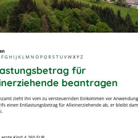
en
F
G
H
I
J
K
L
M
N
O
P
Q
R
S
T
U
V
W
X
Y
Z
lastungsbetrag für
einerziehende beantragen
nzamt zieht ihn vom zu versteuernden Einkommen vor Anwendung
ifs einen Entlastungsbetrag für Alleinerziehende ab, er bleibt dam
i.
s erste Kind 4.260 EUR