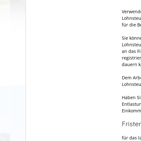
Verwende
Lohnsteu
für die 
Sie könn
Lohnsteu
an das F
registri
dauern k
Dem Arbe
Lohnsteu
Haben Si
Entlastun
Einkomme
Friste
für das 