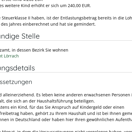
des weitere Kind erhöht er sich um 240,00 EUR.
Steuerklasse II haben, ist der Entlastungsbetrag bereits in die Lo
des Jahres einberechnet und hat sie gemindert.
ndige Stelle
nzamt, in dessen Bezirk Sie wohnen
t Lörrach
ungsdetails
ssetzungen
nd alleinerziehend. Es leben keine anderen erwachsenen Personen 
lt, die sich an der Haushaltsführung beteiligen.
tens ein Kind, für das Sie Anspruch auf Kindergeld oder einen
freibetrag haben, gehört zu Ihrem Haushalt und ist bei Ihnen geme
hnen in Deutschland oder haben hier Ihren gewöhnlichen Aufentha
n Monat, in dem die Voraussetzungen nicht vorgelegen haben, verr