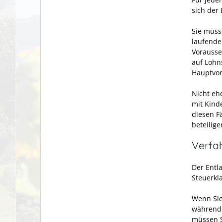
sich der
Sie müss
laufende
Vorausse
auf Lohn
Hauptvor
Nicht eh
mit Kinde
diesen F
beteilig
Verfa
Der Entla
Steuerkla
Wenn Sie
während 
müssen S