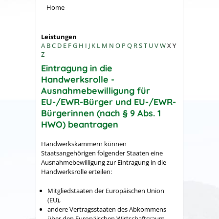
Home
Leistungen
A
B
C
D
E
F
G
H
I
J
K
L
M
N
O
P
Q
R
S
T
U
V
W
X
Y
Z
Eintragung in die
Handwerksrolle -
Ausnahmebewilligung für
EU-/EWR-Bürger und EU-/EWR-
Bürgerinnen (nach § 9 Abs. 1
HWO) beantragen
Handwerkskammern können
Staatsangehörigen folgender Staaten eine
Ausnahmebewilligung zur Eintragung in die
Handwerksrolle erteilen:
Mitgliedstaaten der Europäischen Union
(EU),
andere Vertragsstaaten des Abkommens
über den Europäischen Wirtschaftsraum