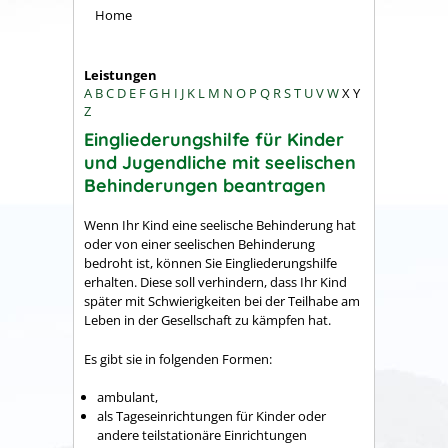
Home
Leistungen
A
B
C
D
E
F
G
H
I
J
K
L
M
N
O
P
Q
R
S
T
U
V
W
X
Y
Z
Eingliederungshilfe für Kinder
und Jugendliche mit seelischen
Behinderungen beantragen
Wenn Ihr Kind eine seelische Behinderung hat
oder von einer seelischen Behinderung
bedroht ist, können Sie Eingliederungshilfe
erhalten.
Diese soll verhindern, dass Ihr Kind
später mit Schwierigkeiten bei der Teilhabe am
Leben in der Gesellschaft zu kämpfen hat.
Es gibt sie in folgenden Formen:
ambulant,
als Tageseinrichtungen für Kinder oder
andere teilstationäre Einrichtungen