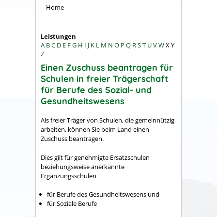
Home
Leistungen
A
B
C
D
E
F
G
H
I
J
K
L
M
N
O
P
Q
R
S
T
U
V
W
X
Y
Z
Einen Zuschuss beantragen für
Schulen in freier Trägerschaft
für Berufe des Sozial- und
Gesundheitswesens
Als freier Träger von Schulen, die gemeinnützig
arbeiten, können Sie beim Land einen
Zuschuss beantragen.
Dies gilt für genehmigte Ersatzschulen
beziehungsweise anerkannte
Ergänzungsschulen
für Berufe des Gesundheitswesens und
für Soziale Berufe