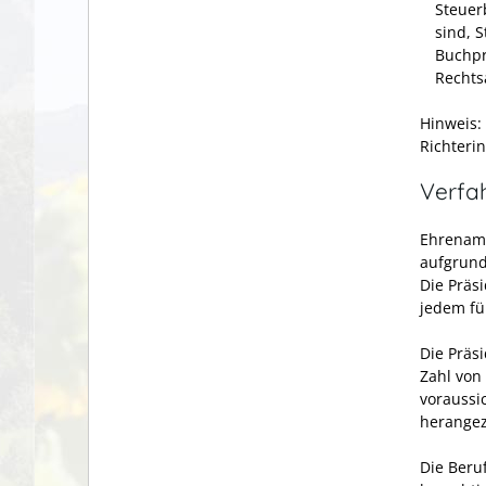
Steuer
sind, 
Buchpr
Rechts
Hinweis:
Richteri
Verfa
Ehrenamt
aufgrund
Die Präsi
jedem fü
Die Präs
Zahl von
voraussi
herangez
Die Beru