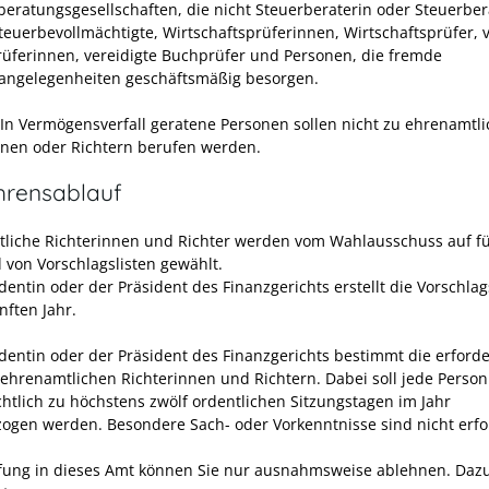
beratungsgesellschaften, die nicht Steuerberaterin oder Steuerber
Steuerbevollmächtigte, Wirtschaftsprüferinnen, Wirtschaftsprüfer, v
üferinnen, vereidigte Buchprüfer
und Personen, die fremde
angelegenheiten geschäftsmäßig besorgen.
In Vermögensverfall geratene Personen sollen nicht zu ehrenamtl
nnen oder Richtern berufen werden.
hrensablauf
liche Richterinnen und Richter werden vom Wahlausschuss auf fü
 von Vorschlagslisten gewählt.
dentin oder der Präsident des Finanzgerichts erstellt die Vorschlag
nften Jahr.
identin oder
der Präsident des Finanzgerichts bestimmt die erforde
 ehrenamtlichen Richterinnen und Richtern. Dabei soll jede Person
chtlich zu höchstens zwölf ordentlichen Sitzungstagen im Jahr
ogen werden. Besondere Sach- oder Vorkenn
tnisse sind nicht erfo
fung in dieses Amt können Sie nur ausnahmsweise ablehnen.
Dazu