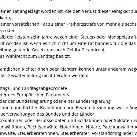
,
iner Tat angeklagt worden ist, die den Verlust dieser Fähigkeit zu
kann,
einer vorsätzlichen Tat zu einer Freiheitsstrafe von mehr als sechs
en oder
alb der letzten zehn Jahre wegen einer Steuer- oder Monopolstraft
ilt worden ist, wenn es sich nicht um eine Tat handelt, für die das
eilung geltende Gesetz nur noch Geldbuße androht,
das Wahlrecht zum Landtag besitzt.
amtlichen Richterinnen oder Richtern können unter anderem weg
 der Gewaltenteilung nicht berufen werden:
tags- und Landtagsabgeordnete
eder des Europäischen Parlaments
eder der Bundesregierung oder einer Landesregier
ung
rinnen und Richter, Beamtinnen und Beamte beziehungsweise Ange
euerverwaltungen des Bundes und der Länder
soldatinnen oder Berufssoldaten und Soldatinnen oder Soldaten au
anwältinnen, Rechtsanwälte, Notarinnen, Notare, Patentanwältinn
anwälte, Steuerberaterinnen, Steuerberater, Vorstandsmitglieder 