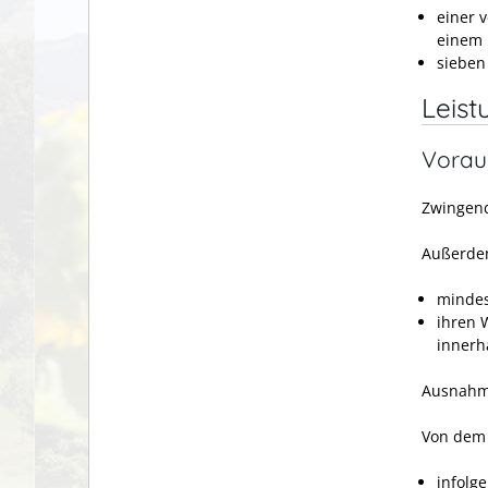
einer 
einem 
sieben
Leist
Vorau
Zwingend
Außerdem
mindes
ihren 
innerh
Ausnahme
Von dem 
infolge