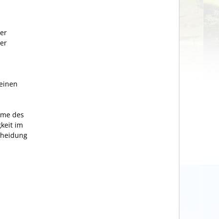
er
er
keinen
hme des
keit im
cheidung