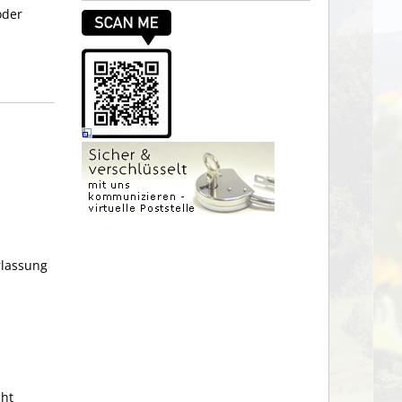
oder
rlassung
cht