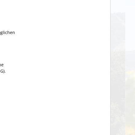
öglichen
ne
G).