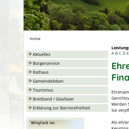
Home
Leistung
A
B
C
D
E
Aktuelles
Ehr
Bürgerservice
Rathaus
Fin
Gemeindeleben
Tourismus
Ehrenamt
Gerichts
Breitband / Glasfaser
Werden S
Erklärung zur Barrierefreiheit
Sie verp
Als ehre
Kenntnis