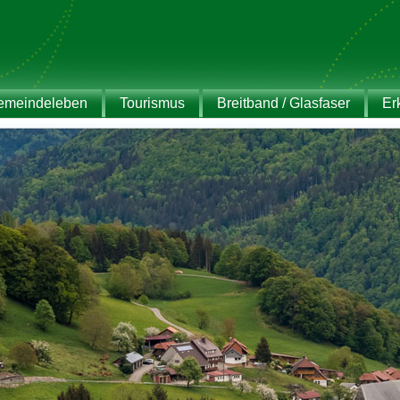
emeindeleben
Tourismus
Breitband / Glasfaser
Er