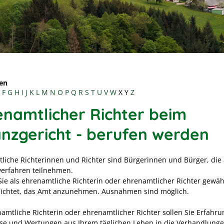
en
F
G
H
I
J
K
L
M
N
O
P
Q
R
S
T
U
V
W
X
Y
Z
enamtlicher Richter beim
anzgericht - berufen werden
liche Richterinnen und Richter sind Bürgerinnen und Bürger, die
verfahren teilnehmen.
ie als ehrenamtliche Richterin oder ehrenamtlicher Richter gewähl
flichtet, das Amt anzunehmen. Ausnahmen sind möglich.
namtliche Richterin oder ehrenamtlicher Richter sollen Sie Erfahru
se und Wertungen aus Ihrem täglichen Leben in die Verhandlung