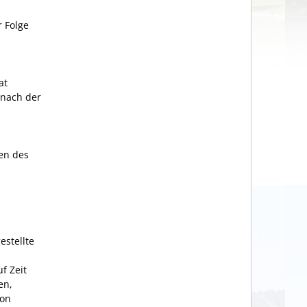
r Folge
at
 nach der
en des
stellte
f Zeit
en,
von