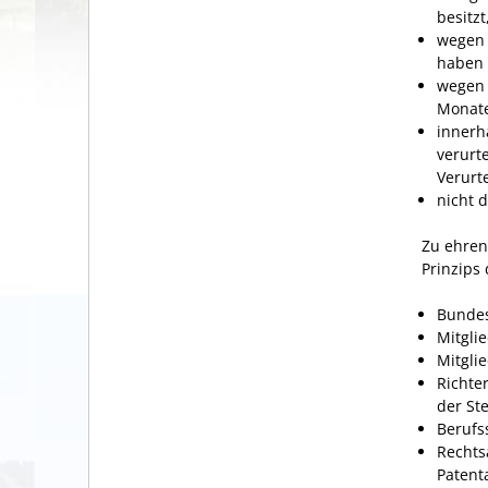
besitzt
wegen e
haben 
wegen 
Monat
innerh
verurte
Verurt
nicht 
Zu ehren
Prinzips
Bundes
Mitgli
Mitgli
Richte
der St
Berufs
Rechts
Patent