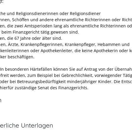
t:
iche und Religionsdienerinnen oder Religionsdiener
innen, Schöffen und andere ehrenamtliche Richterinnen oder Richt
en, die zwei Amtsperioden lang als ehrenamtliche Richterinnen od
r beim Finanzgericht tätig gewesen sind.
n, die 67 Jahre oder älter sind.
nen, Ärzte, Krankenpflegerinnen, Krankenpfleger, Hebammen und
kenleiterinnen oder Apothekenle
iter, die keine Apothekerin oder 
ker beschäftigen.
 In besonderen Härtefällen können Sie auf Antrag von der Überna
freit werden,
zum Beispiel bei Gebrechlichkeit, vorwiegender Tätig
oder bei Betreuungsbedürftigkeit minderjähriger Kinder
. Die Ents
r hierfür zuständige Senat des Finanzgerichts.
n
erliche Unterlagen