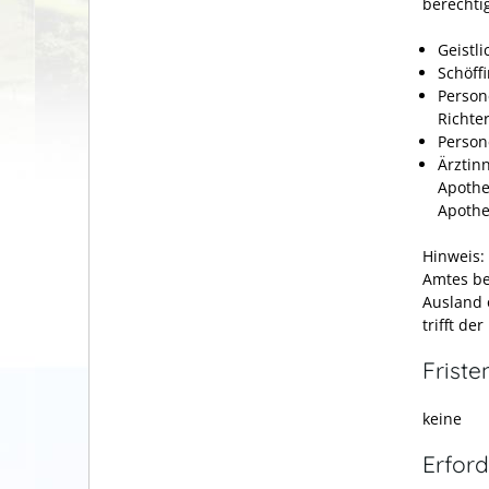
berechtig
Geistl
Schöff
Person
Richte
Persone
Ärztin
Apothe
Apothe
Hinweis:
Amtes be
Ausland 
trifft de
Friste
keine
Erford