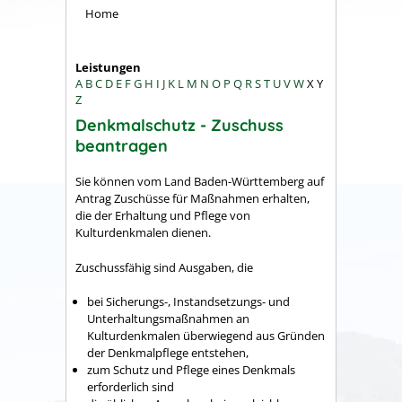
Home
Leistungen
A
B
C
D
E
F
G
H
I
J
K
L
M
N
O
P
Q
R
S
T
U
V
W
X
Y
Z
Denkmalschutz - Zuschuss
beantragen
Sie können vom Land Baden-Württemberg auf
Antrag Zuschüsse für Maßnahmen erhalten,
die der Erhaltung und Pflege von
Kulturdenkmalen dienen.
Zuschussfähig sind Ausgaben, die
bei Sicherungs-, Instandsetzungs- und
Unterhaltungsmaßnahmen an
Kulturdenkmalen überwiegend aus Gründen
der Denkmalpflege entstehen,
zum Schutz und Pflege eines Denkmals
erforderlich sind