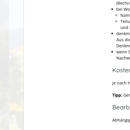
(Rechn
bei W
Name
Teil
und 
denkma
Aus di
Denkma
wenn S
Nachw
Koste
je nach 
Tipp:
Gen
Bearb
Abhängi