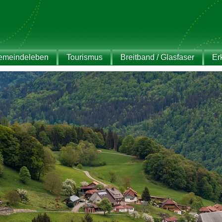
emeindeleben
Tourismus
Breitband / Glasfaser
Er