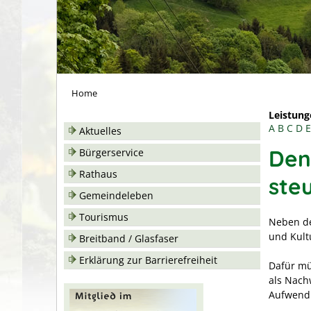
Home
Leistung
A
B
C
D
E
Aktuelles
Den
Bürgerservice
Rathaus
ste
Gemeindeleben
Tourismus
Neben de
und Kult
Breitband / Glasfaser
Erklärung zur Barrierefreiheit
Dafür mü
als Nach
Aufwend