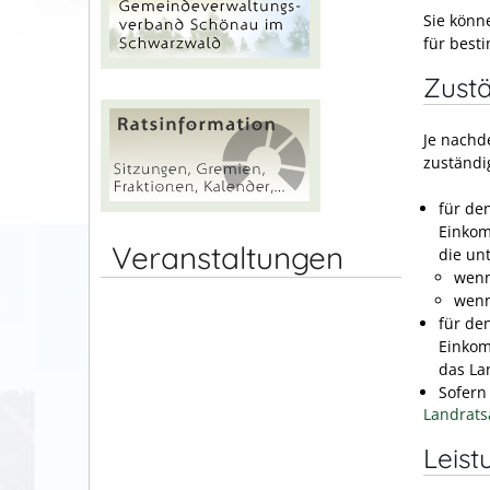
Sie könn
für best
Zustä
Je nachd
zuständi
für de
Einkom
Veranstaltungen
die un
wenn
wenn
für de
Einkom
das La
Sofern
Landrats
Leist