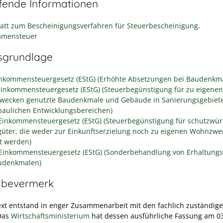
efende Informationen
att zum Bescheinigungsverfahren für Steuerbescheinigung
.
mmensteuer
sgrundlage
Einkommensteuergesetz (EStG) (Erhöhte Absetzungen bei Baudenkm
 Einkommensteuergesetz (EStG) (Steuerbegünstigung für zu eigenen
ecken genutzte Baudenkmale und Gebäude in Sanierungsgebiet
baulichen Entwicklungsbereichen)
 Einkommensteuergesetz (EStG) (Steuerbegünstigung für schutzwür
güter, die weder zur Einkunftserzielung noch zu eigenen Wohnzw
t werden)
 Einkommensteuergesetz (EStG) (Sonderbehandlung von Erhaltung
udenkmalen)
abevermerk
ext entstand in enger Zusammenarbeit mit den fachlich zuständig
 Das
Wirtschaftsministerium
hat dessen ausführliche Fassung am 0