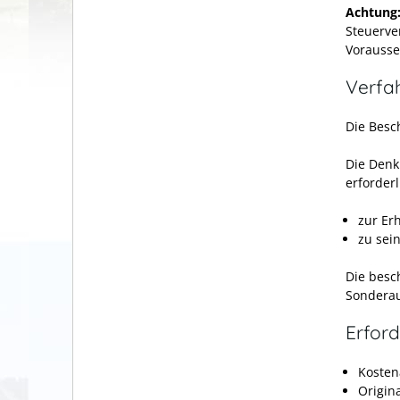
Achtung
Steuerve
Vorausse
Verfa
Die Besc
Die Denk
erforderl
zur Er
zu sei
Die besc
Sonderau
Erford
Kosten
Origin