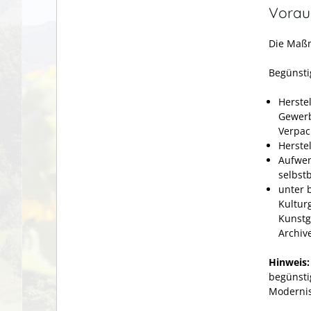
Vorau
Die Maßn
Begünsti
Herste
Gewerb
Verpac
Herste
Aufwen
selbs
unter 
Kultur
Kunstg
Archiv
Hinweis:
begünsti
Modernis