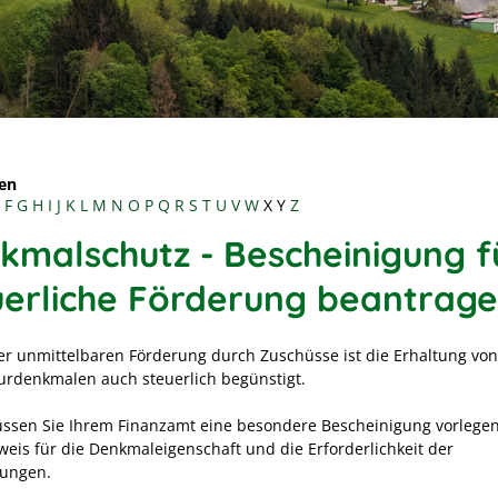
en
F
G
H
I
J
K
L
M
N
O
P
Q
R
S
T
U
V
W
X
Y
Z
kmalschutz - Bescheinigung f
uerliche Förderung beantrag
r unmittelbaren Förderung durch Zuschüsse ist die Erhaltung von
urdenkmalen auch steuerlich begünstigt.
ssen Sie Ihrem Finanzamt eine besondere Bescheinigung vorlegen. 
weis für die Denkmaleigenschaft und die Erforderlichkeit der
ungen.