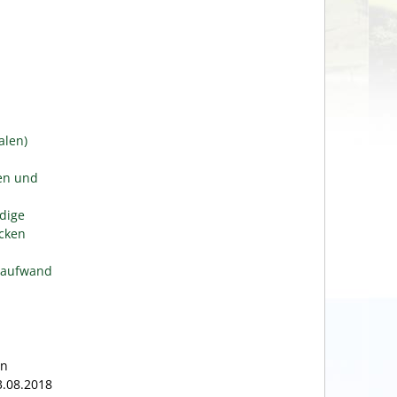
alen)
en und
dige
ecken
saufwand
en
3.08.2018