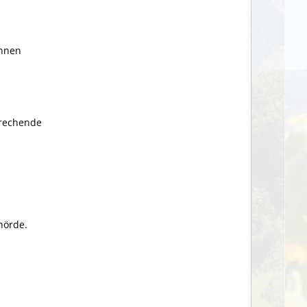
innen
prechende
hörde.