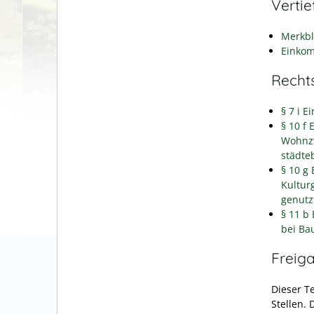
Verti
Merkbl
Einko
Recht
§ 7 i 
§ 10 f
Wohnzw
städte
§ 10 g
Kultur
genutz
§ 11 b
bei Ba
Freig
Dieser T
Stellen.