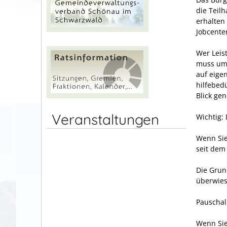
die Teilh
erhalten
Jobcente
Wer Leis
muss umg
auf eige
hilfebed
Blick ge
Veranstaltungen
Wichtig:
Wenn Sie
seit dem
Die Grun
überwies
Pauschal
Wenn Sie