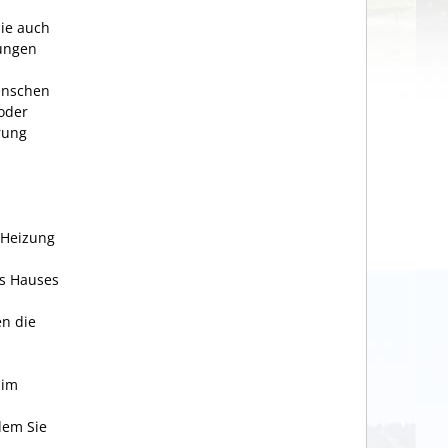
ie auch
tungen
enschen
oder
rung
 Heizung
es Hauses
en die
 im
dem Sie