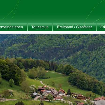
emeindeleben
Tourismus
Breitband / Glasfaser
Er