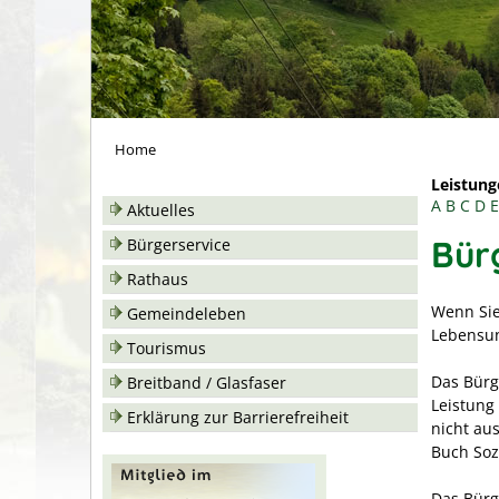
Home
Leistung
A
B
C
D
E
Aktuelles
Bür
Bürgerservice
Rathaus
Wenn Sie
Gemeindeleben
Lebensun
Tourismus
Das Bürg
Breitband / Glasfaser
Leistung
Erklärung zur Barrierefreiheit
nicht au
Buch Sozi
Das Bürg