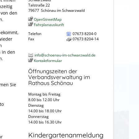
Talstraße 22
zeitig
79677
Schönau im Schwarzwald
 von den
n.
OpenStreetMap
Fahrplanauskunft
 bekommt,
Telefon
07673 8204-0
wieder
Fax
07673 8204-14
h
 in den
info@schoenau-im-schwarzwald.de
n.
Kontaktformular
Öffnungszeiten der
Verbandsverwaltung im
Rathaus Schönau
mmen Sie
Montag bis Freitag
8.00 bis 12.00 Uhr
to
Dienstag
14.00 bis 18.00 Uhr
Donnerstag
14.00 bis 16.30 Uhr
Kindergartenanmeldung
ur