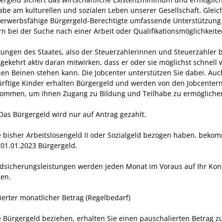
abe am kulturellen und sozialen Leben unserer Gesellschaft. Gleich
 erwerbsfähige Bürgergeld-Berechtigte umfassende Unterstützung
rn bei der Suche nach einer Arbeit oder Qualifikationsmöglichkeite
tungen des Staates, also der Steuerzahlerinnen und Steuerzahler
ekehrt aktiv daran mitwirken, dass er oder sie möglichst schnell 
nen Beinen stehen kann. Die Jobcenter unterstützen Sie dabei. Auc
ürftige Kinder erhalten Bürgergeld und werden von den Jobcentern
nommen, um ihnen Zugang zu Bildung und Teilhabe zu ermögliche
 Das Bürgergeld wird nur auf Antrag gezahlt.
 bisher Arbeitslosengeld II oder Sozialgeld bezogen haben, beko
 01.01.2023 Bürgergeld.
dsicherungsleistungen werden jeden Monat im Voraus auf Ihr Kon
en.
ierter monatlicher Betrag (Regelbedarf)
 Bürgergeld beziehen, erhalten Sie einen pauschalierten Betrag z