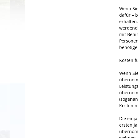
Wenn Sie
dafür – 
erhalten
werdende
mit Behi
Personen
benötige
Kosten f
Wenn Sie
übernomm
Leistung
übernomm
(sogenan
Kosten n
Die einjä
ersten J
übernomm
wohnen.