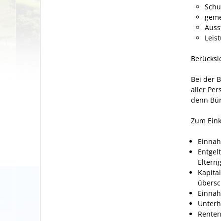
Schu
geme
Auss
Leis
Berücks
Bei der 
aller Per
denn Bür
Zum Ein
Einnah
Entgel
Eltern
Kapita
übersc
Einnah
Unterh
Renten