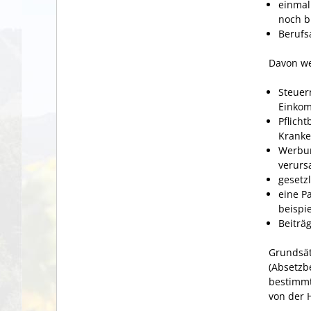
einmal
noch b
Berufs
Davon w
Steuer
Einkom
Pflicht
Kranke
Werbun
verurs
gesetz
eine P
beispi
Beiträg
Grundsät
(Absetzb
bestimmte
von der 