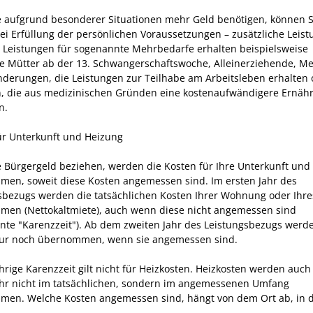
 aufgrund besonderer Situationen mehr Geld benötigen, können S
bei Erfüllung der persönlichen Voraussetzungen – zusätzliche Leis
. Leistungen für sogenannte Mehrbedarfe erhalten beispielsweise
 Mütter ab der 13. Schwangerschaftswoche, Alleinerziehende, M
nderungen, die Leistungen zur Teilhabe am Arbeitsleben erhalten 
, die aus medizinischen Gründen eine kostenaufwändigere Ernäh
n.
ür Unterkunft und Heizung
 Bürgergeld beziehen, werden die Kosten für Ihre Unterkunft und
en, soweit diese Kosten angemessen sind. Im ersten Jahr des
sbezugs werden die tatsächlichen Kosten Ihrer Wohnung oder Ihr
en (Nettokaltmiete), auch wenn diese nicht angemessen sind
nte "Karenzzeit"). Ab dem zweiten Jahr des Leistungsbezugs werd
ur noch übernommen, wenn sie angemessen sind.
hrige Karenzzeit gilt nicht für Heizkosten. Heizkosten werden auch
ahr nicht im tatsächlichen, sondern im angemessenen Umfang
en. Welche Kosten angemessen sind, hängt von dem Ort ab, in 