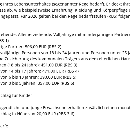
g Ihres Lebensunterhaltes (sogenannter Regelbedarf). Er deckt Ihr
sse ab, wie beispielsweise Ernährung, Kleidung und Körperpflege
 angepasst. Für 2026 gelten bei den Regelbedarfsstufen (RBS) folge
stehende, Alleinerziehende, Volljährige mit minderjährigen Partner
BS 1)
rige Partner: 506,00 EUR (RBS 2)
 volljährige Personen von 18 bis 24 Jahren und Personen unter 25 J
ne Zusicherung des kommunalen Trägers aus dem elterlichen Haus
en (18 bis 24 Jahre): 451,00 EUR (RBS 3)
 von 14 bis 17 Jahren: 471,00 EUR (RBS 4)
 von 6 bis 13 Jahren: 390,00 EUR (RBS 5)
von 0 bis 5 Jahren: 357,00 EUR (RBS 6)
schlag für Kinder
Jugendliche und junge Erwachsene erhalten zusätzlich einen mona
schlag in Höhe von 20,00 EUR (RBS 3-6).
arfe