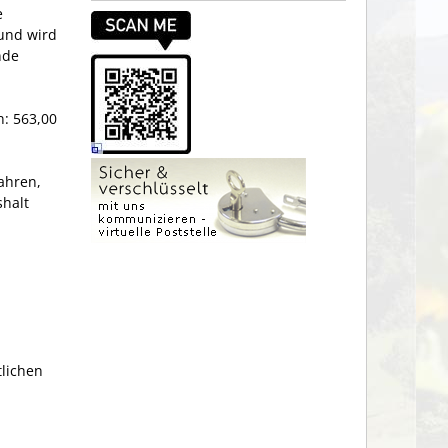
e
 und wird
nde
n: 563,00
ahren,
halt
tlichen