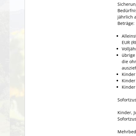
Sicherun
Bedürfni
jährlich
Beträge:
Allein
EUR (R
Volljäh
übrige
die oh
auszieh
Kinder
Kinder
Kinder 
Sofortzu
Kinder, 
Sofortzu
Mehrbed