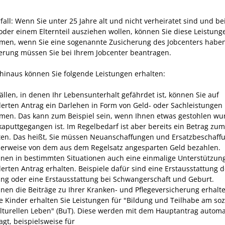
all: Wenn Sie unter 25 Jahre alt und nicht verheiratet sind und be
 oder einem Elternteil ausziehen wollen, können Sie diese Leistung
en, wenn Sie eine sogenannte Zusicherung des Jobcenters haben
erung müssen Sie bei Ihrem Jobcenter beantragen.
hinaus können Sie folgende Leistungen erhalten:
ällen, in denen Ihr Lebensunterhalt gefährdet ist, können Sie auf
erten Antrag ein Darlehen in Form von Geld- oder Sachleistungen
en. Das kann zum Beispiel sein, wenn Ihnen etwas gestohlen wu
kaputtgegangen ist. Im Regelbedarf ist aber bereits ein Betrag zu
ten. Das heißt, Sie müssen Neuanschaffungen und Ersatzbeschaff
erweise von dem aus dem Regelsatz angesparten Geld bezahlen.
nnen in bestimmten Situationen auch eine einmalige Unterstützun
erten Antrag erhalten. Beispiele dafür sind eine Erstausstattung d
g oder eine Erstausstattung bei Schwangerschaft und Geburt.
nnen die Beiträge zu Ihrer Kranken- und Pflegeversicherung erhalt
re Kinder erhalten Sie Leistungen für "Bildung und Teilhabe am soz
lturellen Leben" (BuT). Diese werden mit dem Hauptantrag automa
agt, beispielsweise für