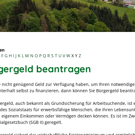
en
F
G
H
I
J
K
L
M
N
O
P
Q
R
S
T
U
V
W
X
Y
Z
gergeld beantragen
 nicht genügend Geld zur Verfügung haben, um Ihren notwendig
terhalt selbst zu finanzieren, dann können Sie Bürgergeld beantr
ergeld, auch bekannt als Grundsicherung für Arbeitsuchende, ist 
 des Sozialstaats für erwerbsfähige Menschen, die ihren Lebensun
s eigenem Einkommen oder Vermögen decken können. Es ist im Zw
algesetzbuch (SGB II) geregelt.
ergeld sichert das wirtschaftliche Existenzminimum und ermöglic