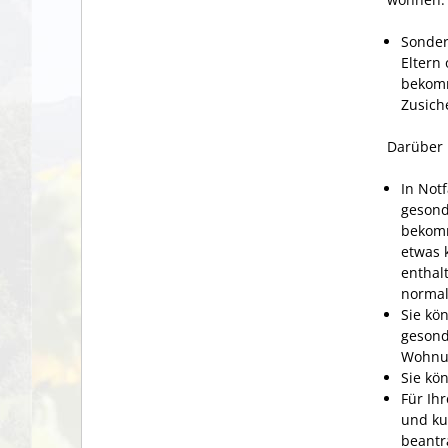
Sonderf
Eltern
bekomm
Zusich
Darüber 
In Notf
gesond
bekomm
etwas 
enthal
normal
Sie kö
gesond
Wohnun
Sie kö
Für Ih
und ku
beantr