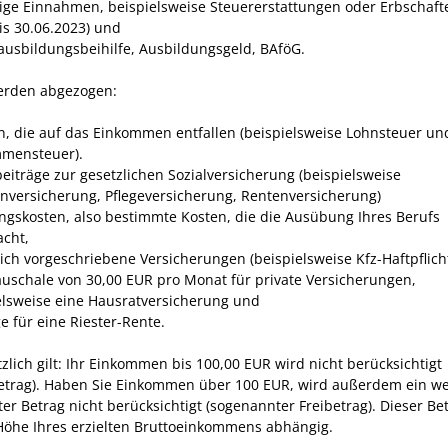
ige Einnahmen, beispielsweise Steuererstattungen oder Erbschaft
is 30.06.2023) und
ausbildungsbeihilfe, Ausbildungsgeld, BAföG.
erden abgezogen:
n, die auf das Einkommen entfallen (beispielsweise Lohnsteuer un
mensteuer).
beiträge zur gesetzlichen Sozialversicherung (beispielsweise
nversicherung, Pflegeversicherung, Rentenversicherung)
gskosten, also bestimmte Kosten, die die Ausübung Ihres Berufs
acht,
lich vorgeschriebene Versicherungen (beispielsweise Kfz-Haftpflicht
auschale von 30,00 EUR pro Monat für private Versicherungen,
elsweise eine Hausratversicherung und
e für eine Riester-Rente.
zlich gilt: Ihr Einkommen bis 100,00 EUR wird nicht berücksichtigt
etrag). Haben Sie Einkommen über 100 EUR, wird außerdem ein wei
r Betrag nicht berücksichtigt (sogenannter Freibetrag). Dieser Bet
Höhe Ihres erzielten Bruttoeinkommens abhängig.