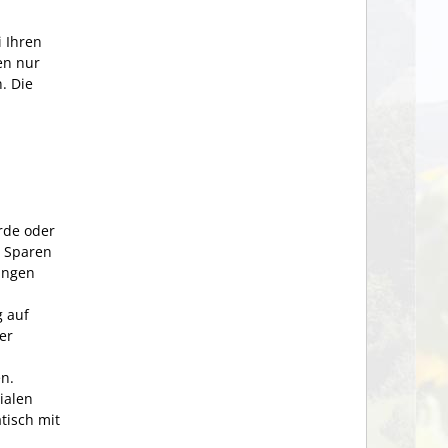
i Ihren
en nur
. Die
rde oder
m Sparen
ungen
g auf
er
en.
ialen
tisch mit