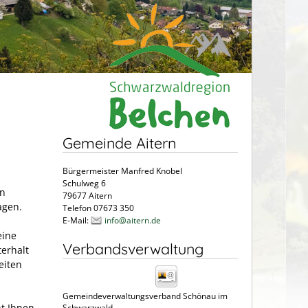
Gemeinde Aitern
Bürgermeister Manfred Knobel
Schulweg 6
en
79677 Aitern
agen.
Telefon 07673 350
E-Mail:
info@aitern.de
eine
Verbandsverwaltung
terhalt
eiten
Gemeindeverwaltungsverband Schönau im
ht Ihnen
Schwarzwald