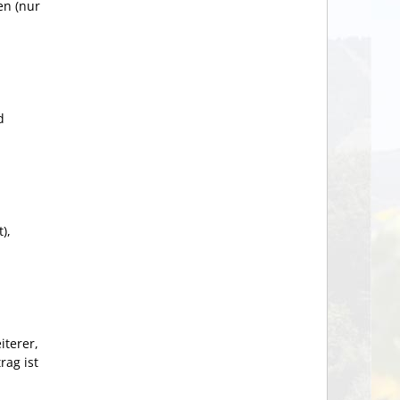
en (nur
d
),
terer,
rag ist