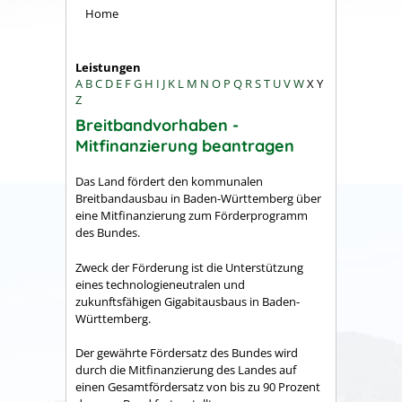
Home
Leistungen
A
B
C
D
E
F
G
H
I
J
K
L
M
N
O
P
Q
R
S
T
U
V
W
X
Y
Z
Breitbandvorhaben -
Mitfinanzierung beantragen
Das Land fördert den kommunalen
Breitbandausbau in Baden-Württemberg über
eine Mitfinanzierung zum Förderprogramm
des Bundes.
Zweck der Förderung ist die Unterstützung
eines technologieneutralen und
zukunftsfähigen Gigabitausbaus in Baden-
Württemberg.
Der
ge
währte Fördersatz des Bundes wird
durch die Mitfinanzierung des Landes auf
eine
n Gesamtfördersatz von bis zu 90
Prozent