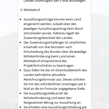
Landes unverzüglich per E-Mail anzuzeigen.
5. Mittelabruf
Auszahlungsanträge können beim Land
eingereicht werden
,
sobald
über den
jeweiligen Auszahlungsantrag
beim Bund
entschieden
wurde
.
Näheres regelt
der
Zuwendungsbescheid des Landes.
Der Zuwendungsempfänger ist verpflichtet,
innerhalb von drei Monaten nach
Entscheidung des
Bund
es
über die
jeweilige
Mittelanforderung
beim Land
einen
Mittelabruf
entsprechend de
s
Projektfortschritt
es
zu beantragen.
Dazu füllen Sie das im Downloadbereich des
Landes befindliche aktuellste
Abrechnungsformular aus. Dieses schicken
Sie mit den erforderlichen Unterlagen per E-
Mail an die im Formular angegebene Stelle.
Die Auszahlungsstelle prüft die
Mittelanforderung und weist den
festgesetzten Betrag zur Auszahlung an.
Sie erhalten eine Auszahlungsmitteilung per