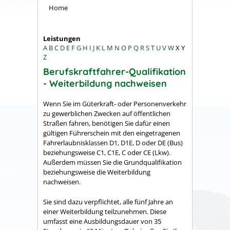
Home
Leistungen
A
B
C
D
E
F
G
H
I
J
K
L
M
N
O
P
Q
R
S
T
U
V
W
X
Y
Z
Berufskraftfahrer-Qualifikation
- Weiterbildung nachweisen
Wenn Sie im Güterkraft- oder Personenverkehr
zu gewerblichen Zwecken auf öffentlichen
Straßen fahren, benötigen Sie dafür einen
gültigen Führerschein mit den eingetragenen
Fahrerlaubnisklassen D1, D1E, D oder DE (Bus)
beziehungsweise C1, C1E, C oder CE (Lkw).
Außerdem müssen Sie die Grundqualifikation
beziehungsweise die Weiterbildung
nachweisen.
Sie sind dazu verpflichtet, alle fünf Jahre an
einer Weiterbildung teilzunehmen. Diese
umfasst eine Ausbildungsdauer von 35