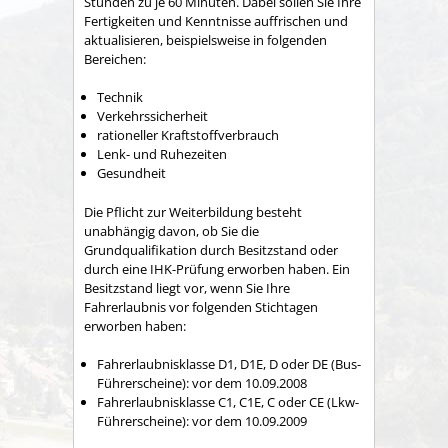
Stunden zu je 60 Minuten.
Dabei sollen Sie Ihre
Fertigkeiten und Kenntnisse auffrischen und
aktualisieren, beispielsweise in folge
n
den
Bereichen:
Technik
Verkehrssicherheit
rationeller Kraftstoffverbrauch
Lenk- und Ruhezeiten
Gesundheit
Die Pflicht zur Weiterbildung besteht
unabhängig davon, ob Sie die
Grundqualifikation durch Besitzstand oder
durch eine IHK-Prüfung erworben haben. Ein
Besitzstand liegt vor, wenn Sie Ihre
Fahre
r
laubnis vor folgenden Stichtagen
erworben haben:
Fahrerlaubnisklasse D1, D1E, D oder DE (Bus-
Führerscheine): vor dem 10.09.2008
Fahrerlaubnisklasse C1, C1E, C oder CE (Lkw-
Führerscheine): vor dem 10.09.2009