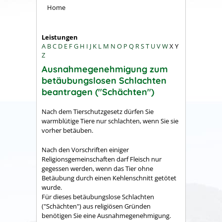
Home
Leistungen
A
B
C
D
E
F
G
H
I
J
K
L
M
N
O
P
Q
R
S
T
U
V
W
X
Y
Z
Ausnahmegenehmigung zum
betäubungslosen Schlachten
beantragen ("Schächten")
Nach dem Tierschutzgesetz dürfen Sie
warmblütige Tiere nur schlachten, wenn Sie sie
vorher betäuben.
Nach den Vorschriften einiger
Religionsgemeinschaften darf Fleisch nur
gegessen werden, wenn das Tier ohne
Betäubung durch einen Kehlenschnitt getötet
wurde.
Für dieses betäubungslose Schlachten
("Schächten") aus religiösen Gründen
benötigen Sie eine Ausnahmegenehmigung.