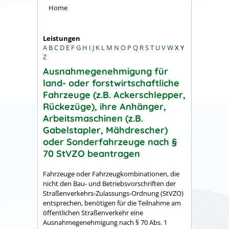
Home
Leistungen
A
B
C
D
E
F
G
H
I
J
K
L
M
N
O
P
Q
R
S
T
U
V
W
X
Y
Z
Ausnahmegenehmigung für
land- oder forstwirtschaftliche
Fahrzeuge (z.B. Ackerschlepper,
Rückezüge), ihre Anhänger,
Arbeitsmaschinen (z.B.
Gabelstapler, Mähdrescher)
oder Sonderfahrzeuge nach §
70 StVZO beantragen
Fahrzeuge oder Fahrzeugkombinationen, die
nicht den Bau- und Betriebsvorschriften der
Straßenverkehrs-Zulassungs-Ordnung (StVZO)
entsprechen, benötigen für die Teilnahme am
öffentlichen Straßenverkehr eine
Ausnahmegenehmigung nach § 70 Abs. 1