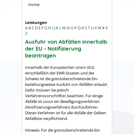
Home
Leistungen
A
B
C
D
E
F
G
H
I
J
K
L
M
N
O
P
Q
R
S
T
U
V
W
X
Y
Z
Ausfuhr von Abfällen innerhalb
der EU - Notifizierung
beantragen
Innerhalb der Europäischen Union (EU)
einschließlich der EWR-Staaten und der
Schweiz ist die grenzüberschreitende Ein-
beziehungsweise Ausfuhr von Abfällen erlaubt.
Dafür müssen Sie jedoch
Verfahrensvorschriften beachten. Für einige
Abfälle ist zuvor ein Bewilligungsverfahren
(Notifizierungsverfahren) durchzuführen.
Dieses Verfahren ist für alle Abfälle der Gelben
Abfallliste verpflichtend.
Hinweis:
Für die grenzüberschreitende Ein-