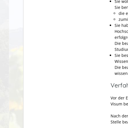
Sie wo
Sie be
die 
zumi
Sie ha
Hochsc
erfolg
Die be
Studiu
Sie be
Wissen
Die be
wissen
Verfa
Vor der 
Visum be
Nach der 
Stelle be