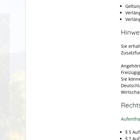
Geltun
Verlän
Verlän
Hinwe
Sie erha
Zusatzfu
Angehöri
Freizügi
Sie könn
Deutschl
Wirtscha
Recht
Aufentha
§ 5 Au
§ 7 Au