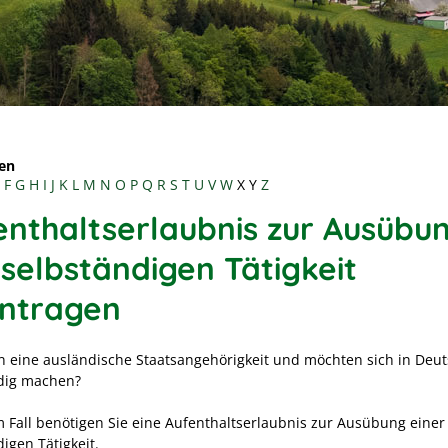
en
F
G
H
I
J
K
L
M
N
O
P
Q
R
S
T
U
V
W
X
Y
Z
enthaltserlaubnis zur Ausübu
 selbständigen Tätigkeit
ntragen
n eine ausländische Staatsangehörigkeit und möchten sich in Deu
dig machen?
m Fall benötigen Sie eine Aufenthaltserlaubnis zur Ausübung einer
igen Tätigkeit.