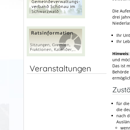
Die Aufe
drei Jahr
Niederla
Ihr Un
Ihr Leb
Hinweis:
und möch
Das ist m
Veranstaltungen
Behörde 
ermöglic
Zustä
für di
die de
nach d
Auslän
wenn