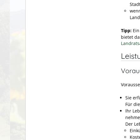
Stad
wenn
Land
Tipp:
Ei
bietet d
Landrats
Leist
Vorau
Vorausse
Sie erf
Für die
Ihr Leb
nehme
Der Leb
Eink
Kost