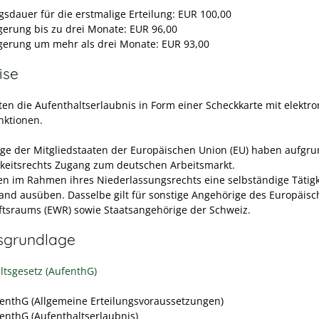
gsdauer für die erstmalige Erteilung: EUR 100,00
gerung bis zu drei Monate: EUR 96,00
gerung um mehr als drei Monate: EUR 93,00
ise
lten die Aufenthaltserlaubnis in Form einer Scheckkarte mit elektr
nktionen.
ge der Mitgliedstaaten der Europäischen Union (EU) haben aufgru
gkeitsrechts Zugang zum deutschen Arbeitsmarkt.
en im Rahmen ihres Niederlassungsrechts eine selbständige Tätigk
and ausüben. Dasselbe gilt für sonstige Angehörige des Europäis
ftsraums (EWR) sowie Staatsangehörige der Schweiz.
sgrundlage
ltsgesetz (AufenthG)
fenthG (Allgemeine Erteilungsvoraussetzungen)
fenthG (Aufenthaltserlaubnis)