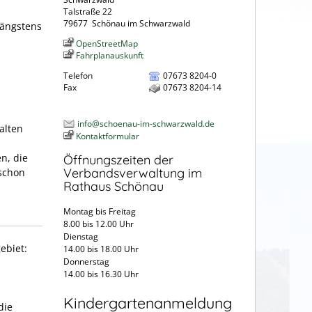
Talstraße 22
79677
Schönau im Schwarzwald
längstens
OpenStreetMap
Fahrplanauskunft
Telefon
07673 8204-0
Fax
07673 8204-14
info@schoenau-im-schwarzwald.de
alten
Kontaktformular
n, die
Öffnungszeiten der
Verbandsverwaltung im
 schon
Rathaus Schönau
Montag bis Freitag
8.00 bis 12.00 Uhr
Dienstag
ebiet:
14.00 bis 18.00 Uhr
Donnerstag
14.00 bis 16.30 Uhr
Kindergartenanmeldung
die