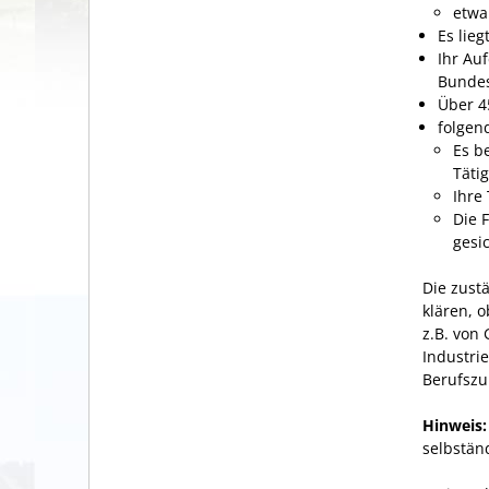
etwa
Es lie
Ihr Auf
Bundes
Über 4
folgen
Es b
Tätig
Ihre
Die 
gesic
Die
zustä
klären, 
z.B. von
Industri
Berufszu
Hinweis:
selbständ