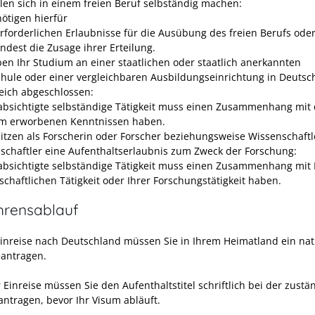
llen sich in einem freien Beruf selbständig machen:
nötigen hierfür
erforderlichen Erlaubnisse für die Ausübung des freien Berufs ode
ndest die Zusage ihrer Erteilung.
ben Ihr Studium an einer staatlichen oder staatlich anerkannten
hule oder einer vergleichbaren Ausbildungseinrichtung in Deutsc
reich abgeschlossen:
absichtigte selbständige Tätigkeit muss
einen Zusammenhang mit 
m erworbenen Kenntnissen haben.
sitzen als Forscherin oder Forscher beziehungsweise Wissenschaftl
schaftler eine Aufenthaltserlaubnis zum Zweck der Forschung:
absichtigte selbständige Tätigkeit muss einen Zusammenhang mit 
schaftlichen Tätigkeit oder Ihrer Forschungstätigkeit haben.
hrensablauf
Einreise nach Deutschland müssen Sie in Ihrem Heimatland ein nat
antragen.
Einreise müssen Sie den Aufenthaltstitel schriftlich bei der zustä
antragen, bevor Ihr Visum abläuft.