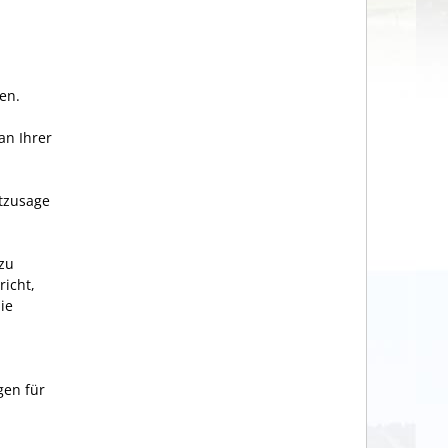
en.
an Ihrer
itzusage
zu
richt,
ie
gen für