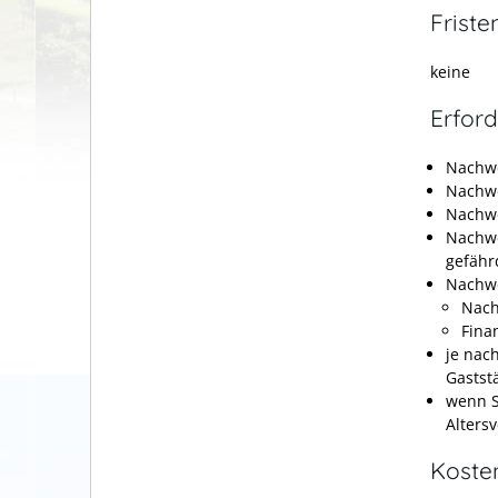
Friste
keine
Erford
Nachwe
Nachwe
Nachwe
Nachwe
gefähr
Nachwe
Nach
Fina
je nac
Gastst
wenn S
Alters
Koste