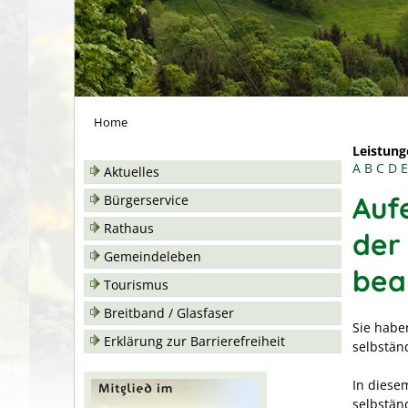
Home
Leistung
A
B
C
D
E
Aktuelles
Auf
Bürgerservice
Rathaus
der
Gemeindeleben
bea
Tourismus
Breitband / Glasfaser
Sie habe
Erklärung zur Barrierefreiheit
selbstän
In diese
selbständ