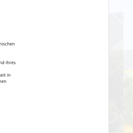
onischen
nd ihres
eit in
chen