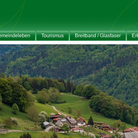
emeindeleben
Tourismus
Breitband / Glasfaser
Er