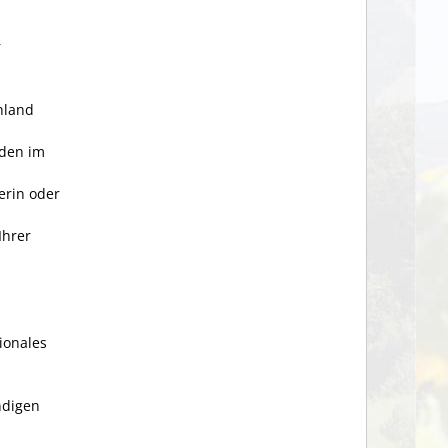
r
hland
den im
erin oder
Ihrer
ionales
ndigen