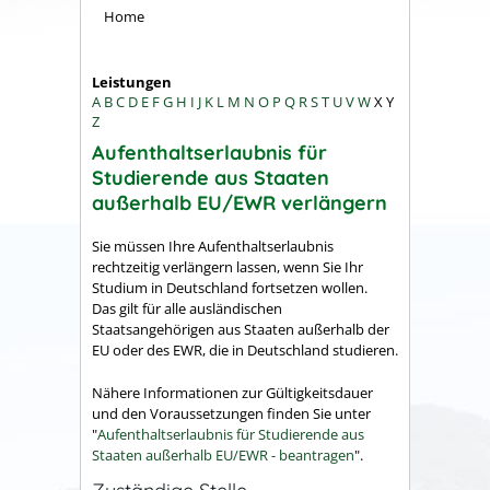
Home
Leistungen
A
B
C
D
E
F
G
H
I
J
K
L
M
N
O
P
Q
R
S
T
U
V
W
X
Y
Z
Aufenthaltserlaubnis für
Studierende aus Staaten
außerhalb EU/EWR verlängern
Sie müssen Ihre Aufenthaltserlaubnis
rechtzeitig verlängern lassen, wenn Sie Ihr
Studium in Deutschland fortsetzen wollen.
Das gilt für alle ausländischen
Staatsangehörigen aus Staaten außerhalb der
EU oder des EWR, die in Deutschland studieren.
Nähere Informationen zur Gültigkeitsdauer
und den Voraussetzungen finden Sie unter
"
Aufenthaltserlaubnis für Studierende aus
Staaten außerhalb EU/EWR - beantragen
".