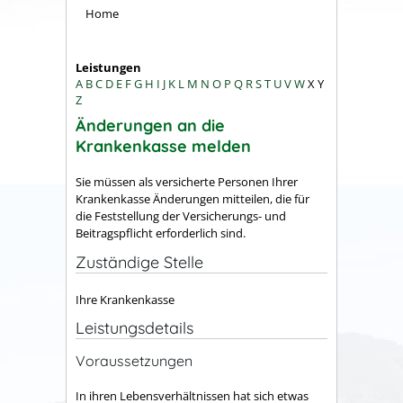
Home
Leistungen
A
B
C
D
E
F
G
H
I
J
K
L
M
N
O
P
Q
R
S
T
U
V
W
X
Y
Z
Änderungen an die
Krankenkasse melden
Sie müssen als versicherte Personen Ihrer
Krankenkasse Änderungen mitteilen, die für
die Feststellung der Versicherungs- und
Beitragspflicht erforderlich sind.
Zuständige Stelle
Ihre Krankenkasse
Leistungsdetails
Voraussetzungen
In ihren Lebensverhältnissen hat sich etwas