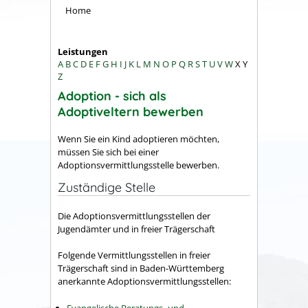
Home
Leistungen
A
B
C
D
E
F
G
H
I
J
K
L
M
N
O
P
Q
R
S
T
U
V
W
X
Y
Z
Adoption - sich als
Adoptiveltern bewerben
Wenn Sie ein Kind adoptieren möchten,
müssen Sie sich bei einer
Adoptionsvermittlungsstelle bewerben.
Zuständige Stelle
Die Adoptionsvermittlungsstellen der
Jugendämter und in freier Trägerschaft
Folgende Vermittlungsstellen in freier
Trägerschaft sind in Baden-Württemberg
anerkannte Adoptionsvermittlungsstellen:
Evangelische Beratungs- und