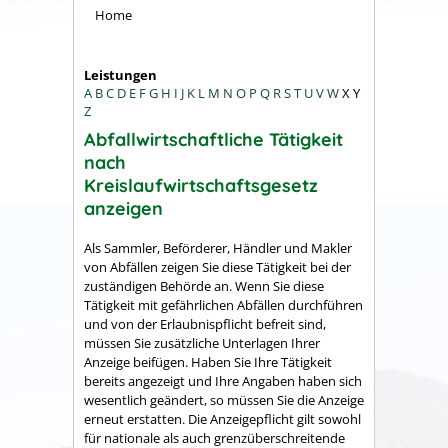
Home
Leistungen
A
B
C
D
E
F
G
H
I
J
K
L
M
N
O
P
Q
R
S
T
U
V
W
X
Y
Z
Abfallwirtschaftliche Tätigkeit
nach
Kreislaufwirtschaftsgesetz
anzeigen
Als Sammler, Beförderer, Händler und Makler
von Abfällen zeigen Sie diese Tätigkeit bei der
zuständigen Behörde an. Wenn Sie diese
Tätigkeit mit gefährlichen Abfällen durchführen
und von der Erlaubnispflicht befreit sind,
müssen Sie zusätzliche Unterlagen Ihrer
Anzeige beifügen. Haben Sie Ihre Tätigkeit
bereits angezeigt und Ihre Angaben haben sich
wesentlich geändert, so müssen Sie die Anzeige
erneut erstatten. Die Anzeigepflicht gilt sowohl
für nationale als auch grenzüberschreitende