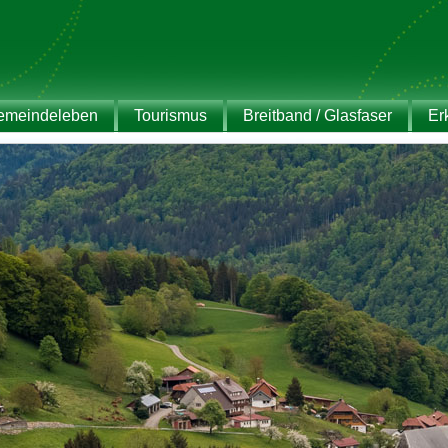
emeindeleben
Tourismus
Breitband / Glasfaser
Er