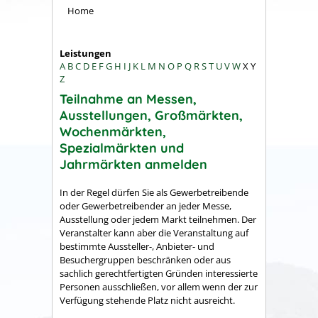
Home
Leistungen
A
B
C
D
E
F
G
H
I
J
K
L
M
N
O
P
Q
R
S
T
U
V
W
X
Y
Z
Teilnahme an Messen,
Ausstellungen, Großmärkten,
Wochenmärkten,
Spezialmärkten und
Jahrmärkten anmelden
In der Regel dürfen Sie als Gewerbetreibende
oder Gewerbetreibender an jeder Messe,
Ausstellung oder jedem Markt teilnehmen. Der
Veranstalter kann aber die Veranstaltung auf
bestimmte Aussteller-, Anbieter- und
Besuchergruppen beschränken oder aus
sachlich gerechtfertigten Gründen interessierte
Personen ausschließen, vor allem wenn der zur
Verfügung stehende Platz nicht ausreicht.