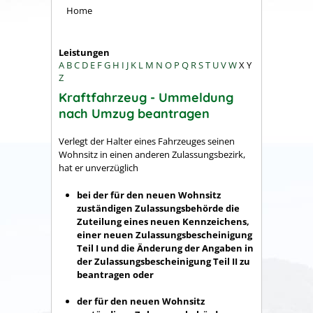
Home
Leistungen
A
B
C
D
E
F
G
H
I
J
K
L
M
N
O
P
Q
R
S
T
U
V
W
X
Y
Z
Kraftfahrzeug - Ummeldung
nach Umzug beantragen
Verlegt der Halter eines Fahrzeuges seinen
Wohnsitz in einen anderen Zulassungsbezirk,
hat er unverzüglich
bei der für den neuen Wohnsitz
zuständigen Zulassungsbehörde die
Zuteilung eines neuen Kennzeichens,
einer neuen Zulassungsbescheinigung
Teil I und die Änderung der Angaben in
der Zulassungsbescheinigung Teil II zu
beantragen oder
der für den neuen Wohnsitz