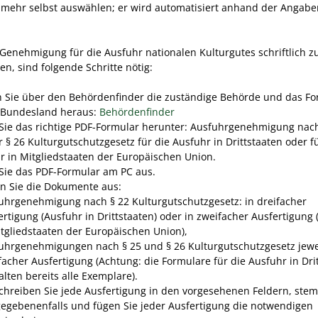
t mehr selbst auswählen; er wird automatisiert anhand der Angabe
.
Genehmigung für die Ausfuhr nationalen Kulturgutes schriftlich z
n, sind folgende Schritte nötig:
 Sie über den Behördenfinder die zuständige Behörde und das Fo
r Bundesland heraus:
Behördenfinder
Sie das richtige PDF-Formular herunter: Ausfuhrgenehmigung nach
 § 26 Kulturgutschutzgesetz für die Ausfuhr in Drittstaaten oder f
r in Mitgliedstaaten der Europäischen Union.
 Sie das PDF-Formular am PC aus.
n Sie die Dokumente aus:
uhrgenehmigung nach § 22 Kulturgutschutzgesetz: in dreifacher
ertigung (Ausfuhr in Drittstaaten) oder in zweifacher Ausfertigung
itgliedstaaten der Europäischen Union),
uhrgenehmigungen nach § 25 und § 26 Kulturgutschutzgesetz jewei
facher Ausfertigung (Achtung: die Formulare für die Ausfuhr in Dri
alten bereits alle Exemplare).
chreiben Sie jede Ausfertigung in den vorgesehenen Feldern, stem
gegebenenfalls und fügen Sie jeder Ausfertigung die notwendigen