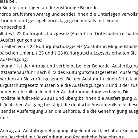
ise bei.
 Sie die Unterlagen an die zuständige Behörde.
hörde prüft Ihren Antrag und sendet Ihnen die Unterlagen vervolls
chrieben und gesiegelt zurück, gegebenenfalls mit einem
enbescheid.
all des § 22 Kulturgutschutzgesetz (Ausfuhr in Drittstaaten) erhalte
 Ausfertigungen und
en Fällen von § 22 Kulturgutschutzgesetz (Ausfuhr in Mitgliedstaat
päischen Union), § 25 und § 26 Kulturgutschutzgesetz erhalten Sie 
 Ausfertigung.
tigung 1 ist der Antrag und verbleibt bei der Behörde. Ausfertigun
rittstaatenausfuhr nach § 22 des Kulturgutschutzgesetzes: Ausfert
werden) an Sie zurückgesendet. Bei der Ausfuhr in einen Drittstaat
turgutschutzgesetz müssen Sie die Ausfertigungen 2 und 3 der zu
hen Ausfuhrzollstelle mit der Ausfuhranmeldung vorlegen. Die
rzollstelle füllt Feld 26 aus und übergibt Ihnen die Ausfertigung 2
tsächlichen Ausgang bestätigt die deutsche Ausfuhrzollstelle diese
 sendet Ausfertigung 3 an die Behörde, die die Genehmigung ausge
rück.
r Antrag auf Ausfuhrgenehmigung abgelehnt wird, erhalten Sie ein
ichen Bescheid mit Begründung und Rechtsbehelfsbelehrung.