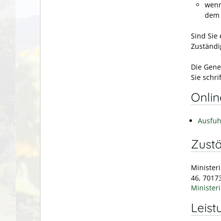
wenn
dem 
Sind Sie 
Zuständi
Die Gene
Sie schr
Onli
Ausfuh
Zustä
Minister
46, 70173
Minister
Leist