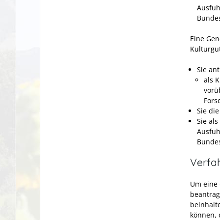
Ausfuh
Bundes
Eine Gen
Kulturgu
Sie an
als 
vorü
Fors
Sie di
Sie als
Ausfuh
Bundes
Verfa
Um eine 
beantrag
beinhalt
können, 