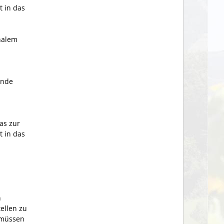
 in das
nalem
ände
as zur
 in das
n
ellen zu
 müssen