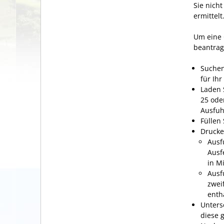
Sie nich
ermittelt
Um eine 
beantrage
Suchen
für Ih
Laden 
25 oder
Ausfuh
Füllen
Drucke
Ausf
Ausf
in M
Ausf
zwei
enth
Unters
diese 