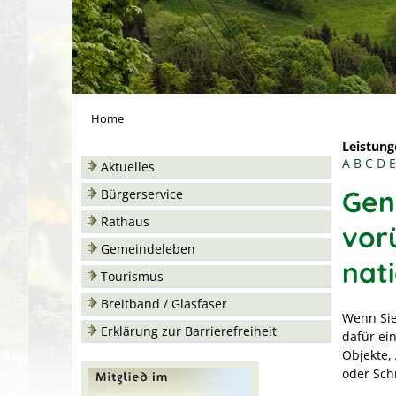
Home
Leistung
A
B
C
D
E
Aktuelles
Gen
Bürgerservice
Rathaus
vor
Gemeindeleben
nat
Tourismus
Breitband / Glasfaser
Wenn Sie
Erklärung zur Barrierefreiheit
dafür ei
Objekte,
oder Sch