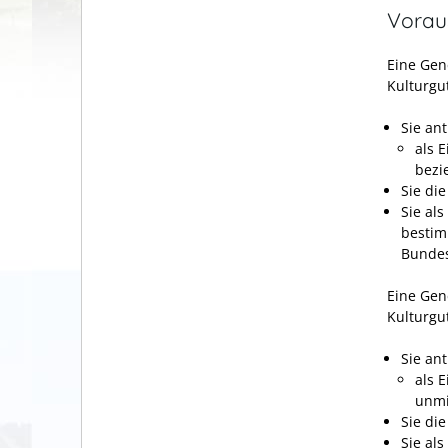
Vorau
Eine Gen
Kulturgut
Sie ant
als 
bezi
Sie di
Sie al
bestim
Bundes
Eine Gen
Kulturgu
Sie an
als 
unmi
Sie di
Sie als