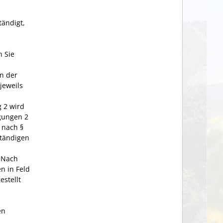
tändigt,
n Sie
en der
jeweils
g 2 wird
igungen 2
 nach §
ständigen
. Nach
n in Feld
stellt
en