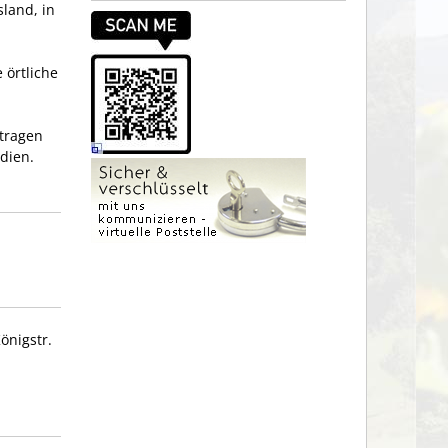
land, in
 örtliche
tragen
dien.
önigstr.