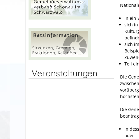
Nationale
in ein 
sich i
Kultur
befinde
sich i
Beispi
Zuwend
Teil e
Veranstaltungen
Die Gene
zwischen
vorüberg
höchstens
Die Gene
beantrag
in des
oder