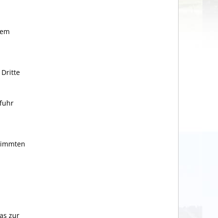
lem
Dritte
sfuhr
timmten
as zur