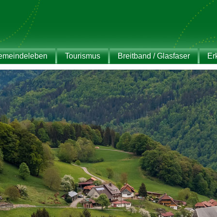
emeindeleben
Tourismus
Breitband / Glasfaser
Er