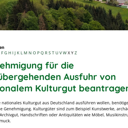
en
F
G
H
I
J
K
L
M
N
O
P
Q
R
S
T
U
V
W
X
Y
Z
ehmigung für die
übergehenden Ausfuhr von
ionalem Kulturgut beantrage
 nationales Kulturgut aus Deutschland ausführen wollen, benötige
ne Genehmigung. Kulturgüter sind zum Beispiel Kunstwerke, archä
 Archivgut, Handschriften oder Antiquitäten wie Möbel, Musikinst
muck.