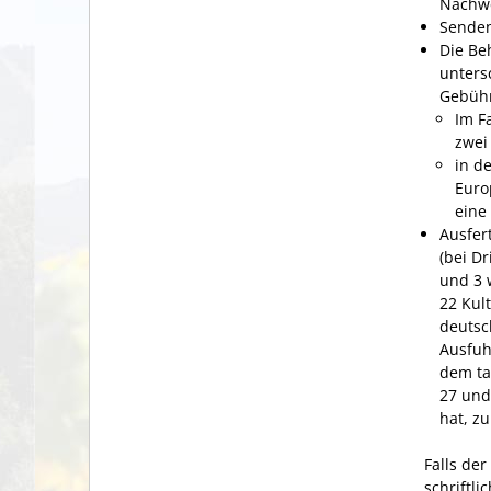
Nachwe
Senden
Die Be
unters
Gebühr
Im F
zwei
in d
Euro
eine
Ausfer
(bei D
und 3 
22 Kul
deutsc
Ausfuh
dem ta
27 und
hat, zu
Falls de
schriftl