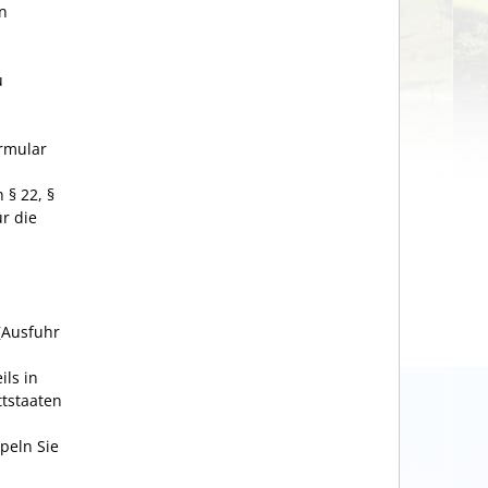
n
u
rmular
 § 22, §
ür die
 (Ausfuhr
ls in
ttstaaten
peln Sie