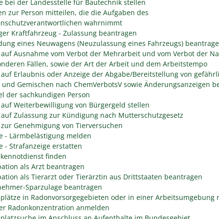
e bei der Landesstelle für Bautechnik stellen
n zur Person mitteilen, die die Aufgaben des
enschutzverantwortlichen wahrnimmt
er Kraftfahrzeug - Zulassung beantragen
ung eines Neuwagens (Neuzulassung eines Fahrzeugs) beantrag
 auf Ausnahme vom Verbot der Mehrarbeit und vom Verbot der Na
onderen Fällen, sowie der Art der Arbeit und dem Arbeitstempo
 auf Erlaubnis oder Anzeige der Abgabe/Bereitstellung von gefährl
n und Gemischen nach ChemVerbotsV sowie Änderungsanzeigen be
l der sachkundigen Person
 auf Weiterbewilligung von Bürgergeld stellen
 auf Zulassung zur Kündigung nach Mutterschutzgesetz
 zur Genehmigung von Tierversuchen
e - Lärmbelästigung melden
e - Strafanzeige erstatten
kennotdienst finden
ation als Arzt beantragen
ation als Tierarzt oder Tierärztin aus Drittstaaten beantragen
nehmer-Sparzulage beantragen
splätze in Radonvorsorgegebieten oder in einer Arbeitsumgebung 
er Radonkonzentration anmelden
splatzsuche im Anschluss an Aufenthalte im Bundesgebiet