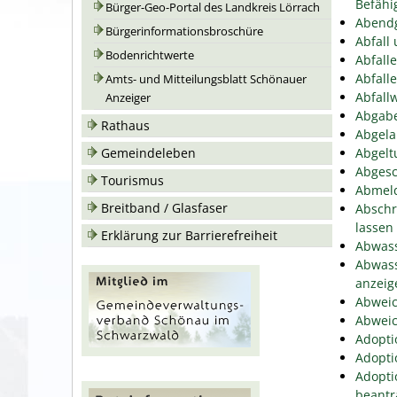
Befähi
Bürger-Geo-Portal des Landkreis Lörrach
Abend
Bürgerinformationsbroschüre
Abfall
Bodenrichtwerte
Abfall
Abfall
Amts- und Mitteilungsblatt Schönauer
Abfallw
Anzeiger
Abgabe
Rathaus
Abgela
Gemeindeleben
Abgelt
Abgesc
Tourismus
Abmeld
Breitband / Glasfaser
Abschr
lassen
Erklärung zur Barrierefreiheit
Abwass
Abwass
anzeig
Abweic
Abweic
Adopti
Adopti
Adopti
beantr