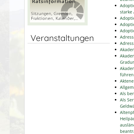
Adopti
starke
Adopti
Adopti
Adopti
Veranstaltungen
Adress
Adress
Akadem
Akadem
Gradu
Akadem
führen
Aktene
Allgem
Als be
Als Se
Geldwä
Altenp
Heilpä
auslän
beantr