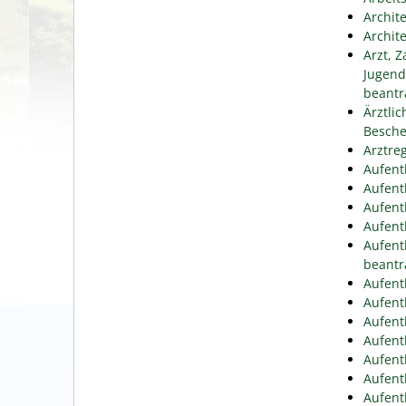
Archit
Archit
Arzt, 
Jugend
beantr
Ärztli
Besche
Arztre
Aufent
Aufent
Aufent
Aufent
Aufent
beantr
Aufent
Aufent
Aufent
Aufent
Aufent
Aufent
Aufent