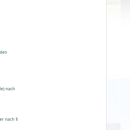
lden
le) nach
er nach §