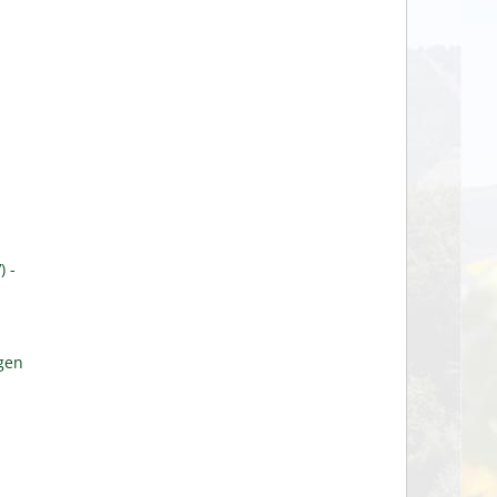
 -
gen