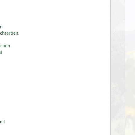
en
chtarbeit
ichen
i
mit