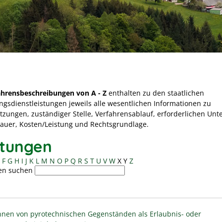
ahrensbeschreibungen von A - Z
enthalten zu den staatlichen
ngsdienstleistungen jeweils alle wesentlichen Informationen zu
tzungen, zuständiger Stelle, Verfahrensablauf, erforderlichen Unt
Dauer, Kosten/Leistung und Rechtsgrundlage.
stungen
F
G
H
I
J
K
L
M
N
O
P
Q
R
S
T
U
V
W
X
Y
Z
en suchen
nen von pyrotechnischen Gegenständen als Erlaubnis- oder