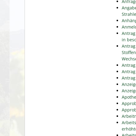
Anfrag
Angabe
Strahl
Anhäng
Anmeld
Antrag
in bes
Antrag
Stoffe
Wechse
Antrag
Antrag
Antrag
Anzeig
Anzeig
Apothe
Approb
Approb
Arbeit
Arbeit
erhöht
Arbeit