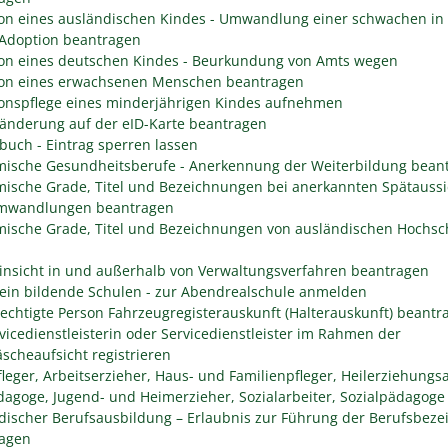
on eines ausländischen Kindes - Umwandlung einer schwachen in 
 Adoption beantragen
on eines deutschen Kindes - Beurkundung von Amts wegen
on eines erwachsenen Menschen beantragen
onspflege eines minderjährigen Kindes aufnehmen
änderung auf der eID-Karte beantragen
buch - Eintrag sperren lassen
ische Gesundheitsberufe - Anerkennung der Weiterbildung bean
ische Grade, Titel und Bezeichnungen bei anerkannten Spätaussi
mwandlungen beantragen
ische Grade, Titel und Bezeichnungen von ausländischen Hochsc
insicht in und außerhalb von Verwaltungsverfahren beantragen
ein bildende Schulen - zur Abendrealschule anmelden
rechtigte Person Fahrzeugregisterauskunft (Halterauskunft) beantr
rvicedienstleisterin oder Servicedienstleister im Rahmen der
scheaufsicht registrieren
fleger, Arbeitserzieher, Haus- und Familienpfleger, Heilerziehungsa
dagoge, Jugend- und Heimerzieher, Sozialarbeiter, Sozialpädagoge
discher Berufsausbildung – Erlaubnis zur Führung der Berufsbez
agen