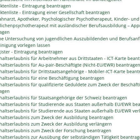
ektenliste - Eintragung beantragen
ektenliste - Eintragung einer Gesellschaft beantragen
Zahnarzt, Apotheker, Psychologischer Psychotherapeut, Kinder- und
lichenpsychotherapeut mit ausländischer Berufsausbildung – App
agen
che Untersuchung von jugendlichen Auszubildenden und Berufsanf
inigung vorlegen lassen
gister - Eintragung beantragen
haltserlaubnis für Arbeitnehmer aus Drittstaaten - ICT-Karte bean
haltserlaubnis für Au-pair-Beschäftigte (Nicht-EU/EWR) beantrage
haltserlaubnis für Drittstaatsangehörige - Mobiler-ICT-Karte bean
haltserlaubnis für eine Beschäftigung beantragen
haltserlaubnis für qualifizierte Geduldete zum Zweck der Beschäft
agen
haltserlaubnis für Staatsangehörige der Schweiz beantragen
haltserlaubnis für Studierende aus Staaten außerhalb EU/EWR be
haltserlaubnis für Studierende aus Staaten außerhalb EU/EWR ver
haltserlaubnis zum Zweck der Ausbildung beantragen
haltserlaubnis zum Zweck der Ausbildung verlängern
haltserlaubnis zum Zweck der Forschung beantragen
haltserlaubnis zur Ausübung der selbständigen Tätigkeit beantra