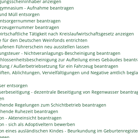
gungsscheininhaber anzeigen
gymnasium - Aufnahme beantragen
 und Müll entsorgen
entsorgernummer beantragen
erzeugernummer beantragen
irtschaftliche Tätigkeit nach Kreislaufwirtschaftsgesetz anzeigen
 für den Deutschen Weinfonds entrichten
ufenen Führerschein neu ausstellen lassen
ungsteuer - Nichtveranlagungs-Bescheinigung beantragen
hlossenheitsbescheinigung zur Aufteilung eines Gebäudes beant
ung / Außerbetriebsetzung für ein Fahrzeug beantragen
iften, Ablichtungen, Vervielfältigungen und Negative amtlich begl
er entsorgen
erbeseitigung - dezentrale Beseitigung von Regenwasser beantra
en
hende Regelungen zum Schichtbetrieb beantragen
hende Ruhezeit beantragen
on - Akteneinsicht beantragen
on - sich als Adoptiveltern bewerben
on eines ausländischen Kindes - Beurkundung im Geburtenregiste
agen