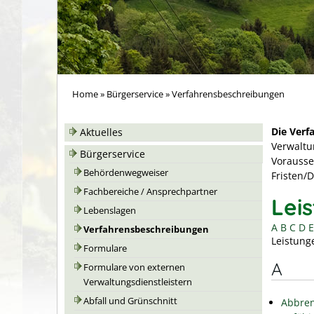
Home
»
Bürgerservice
»
Verfahrensbeschreibungen
Die Verf
Aktuelles
Verwaltu
Bürgerservice
Vorausse
Behördenwegweiser
Fristen/
Fachbereiche / Ansprechpartner
Lei
Lebenslagen
A
B
C
D
E
Verfahrensbeschreibungen
Leistung
Formulare
A
Formulare von externen
Verwaltungsdienstleistern
Abfall und Grünschnitt
Abbren