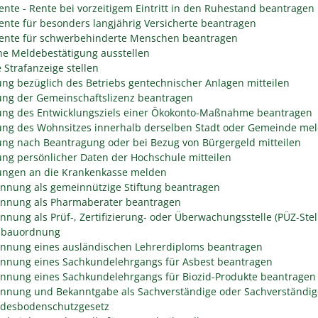
rente - Rente bei vorzeitigem Eintritt in den Ruhestand beantragen
rente für besonders langjährig Versicherte beantragen
rente für schwerbehinderte Menschen beantragen
he Meldebestätigung ausstellen
 Strafanzeige stellen
ng bezüglich des Betriebs gentechnischer Anlagen mitteilen
ng der Gemeinschaftslizenz beantragen
ng des Entwicklungsziels einer Ökokonto-Maßnahme beantragen
ng des Wohnsitzes innerhalb derselben Stadt oder Gemeinde me
ng nach Beantragung oder bei Bezug von Bürgergeld mitteilen
ng persönlicher Daten der Hochschule mitteilen
ngen an die Krankenkasse melden
nnung als gemeinnützige Stiftung beantragen
nnung als Pharmaberater beantragen
nnung als Prüf-, Zertifizierung- oder Überwachungsstelle (PÜZ-Stel
sbauordnung
nnung eines ausländischen Lehrerdiploms beantragen
nnung eines Sachkundelehrgangs für Asbest beantragen
nnung eines Sachkundelehrgangs für Biozid-Produkte beantragen
nnung und Bekanntgabe als Sachverständige oder Sachverständig
desbodenschutzgesetz