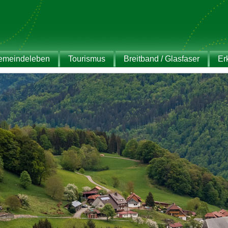
emeindeleben
Tourismus
Breitband / Glasfaser
Er