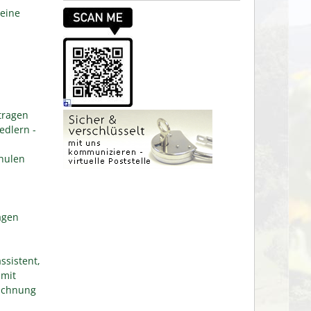
eine
tragen
edlern -
hulen
agen
ssistent,
 mit
eichnung