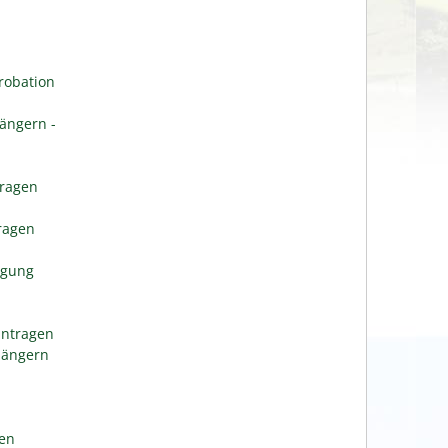
robation
ängern -
tragen
n
tragen
igung
antragen
längern
gen