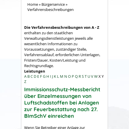
Home
»
Bürgerservice
»
Verfahrensbeschreibungen
Die Verfahrensbeschreibungen von A - Z
enthalten zu den staatlichen
Verwaltungsdienstleistungen jeweils alle
wesentlichen Informationen zu
Voraussetzungen, zuständiger Stelle,
Verfahrensablauf, erforderlichen Unterlagen,
Fristen/Dauer, Kosten/Leistung und
Rechtsgrundlage.
Leistungen
A
B
C
D
E
F
G
H
I
J
K
L
M
N
O
P
Q
R
S
T
U
V
W
X
Y
Z
Immissionsschutz-Messbericht
über Einzelmessungen von
Luftschadstoffen bei Anlagen
zur Feuerbestattung nach 27.
BImSchV einreichen
Wenn Sie Betreiber einer Anlage zur