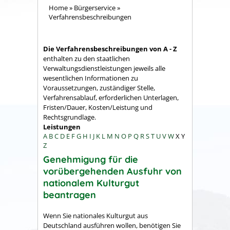
Home
»
Bürgerservice
»
Verfahrensbeschreibungen
Die Verfahrensbeschreibungen von A - Z
enthalten zu den staatlichen
Verwaltungsdienstleistungen jeweils alle
wesentlichen Informationen zu
Voraussetzungen, zuständiger Stelle,
Verfahrensablauf, erforderlichen Unterlagen,
Fristen/Dauer, Kosten/Leistung und
Rechtsgrundlage.
Leistungen
A
B
C
D
E
F
G
H
I
J
K
L
M
N
O
P
Q
R
S
T
U
V
W
X
Y
Z
Genehmigung für die
vorübergehenden Ausfuhr von
nationalem Kulturgut
beantragen
Wenn Sie nationales Kulturgut aus
Deutschland ausführen wollen, benötigen Sie