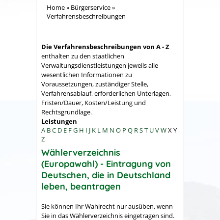
Home
»
Bürgerservice
»
Verfahrensbeschreibungen
Die Verfahrensbeschreibungen von A - Z
enthalten zu den staatlichen
Verwaltungsdienstleistungen jeweils alle
wesentlichen Informationen zu
Voraussetzungen, zuständiger Stelle,
Verfahrensablauf, erforderlichen Unterlagen,
Fristen/Dauer, Kosten/Leistung und
Rechtsgrundlage.
Leistungen
A
B
C
D
E
F
G
H
I
J
K
L
M
N
O
P
Q
R
S
T
U
V
W
X
Y
Z
Wählerverzeichnis
(Europawahl) - Eintragung von
Deutschen, die in Deutschland
leben, beantragen
Sie können Ihr Wahlrecht nur ausüben, wenn
Sie in das Wählerverzeichnis eingetragen sind.