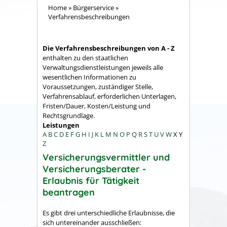
Home
»
Bürgerservice
»
Verfahrensbeschreibungen
Die Verfahrensbeschreibungen von A - Z
enthalten zu den staatlichen
Verwaltungsdienstleistungen jeweils alle
wesentlichen Informationen zu
Voraussetzungen, zuständiger Stelle,
Verfahrensablauf, erforderlichen Unterlagen,
Fristen/Dauer, Kosten/Leistung und
Rechtsgrundlage.
Leistungen
A
B
C
D
E
F
G
H
I
J
K
L
M
N
O
P
Q
R
S
T
U
V
W
X
Y
Z
Versicherungsvermittler und
Versicherungsberater -
Erlaubnis für Tätigkeit
beantragen
Es gibt drei unterschiedliche Erlaubnisse, die
sich untereinander ausschließen: