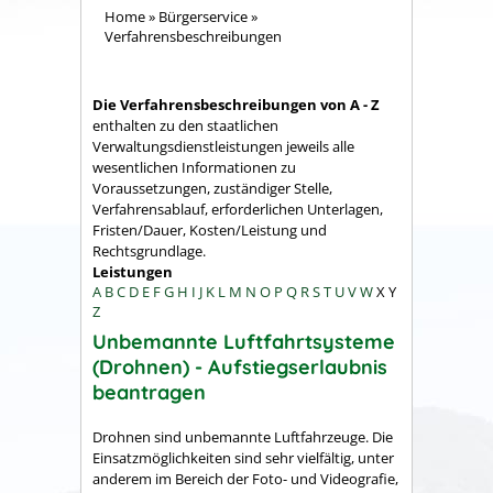
Home
»
Bürgerservice
»
Verfahrensbeschreibungen
Die Verfahrensbeschreibungen von A - Z
enthalten zu den staatlichen
Verwaltungsdienstleistungen jeweils alle
wesentlichen Informationen zu
Voraussetzungen, zuständiger Stelle,
Verfahrensablauf, erforderlichen Unterlagen,
Fristen/Dauer, Kosten/Leistung und
Rechtsgrundlage.
Leistungen
A
B
C
D
E
F
G
H
I
J
K
L
M
N
O
P
Q
R
S
T
U
V
W
X
Y
Z
Unbemannte Luftfahrtsysteme
(Drohnen) - Aufstiegserlaubnis
beantragen
Drohnen sind unbemannte Luftfahrzeuge. Die
Einsatzmöglichkeiten sind sehr vielfältig
, unter
anderem im Bereich der Foto- und Videografie,