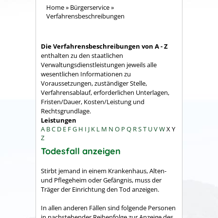
Home
»
Bürgerservice
»
Verfahrensbeschreibungen
Die Verfahrensbeschreibungen von A - Z
enthalten zu den staatlichen
Verwaltungsdienstleistungen jeweils alle
wesentlichen Informationen zu
Voraussetzungen, zuständiger Stelle,
Verfahrensablauf, erforderlichen Unterlagen,
Fristen/Dauer, Kosten/Leistung und
Rechtsgrundlage.
Leistungen
A
B
C
D
E
F
G
H
I
J
K
L
M
N
O
P
Q
R
S
T
U
V
W
X
Y
Z
Todesfall anzeigen
Stirbt jemand in einem Krankenhaus, Alten-
und Pflegeheim oder Gefängnis, muss der
Träger der Einrichtung den Tod anzeigen.
In allen anderen Fällen sind folgende Personen
in nachstehender Reihenfolge zur Anzeige des